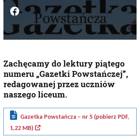
Podziel się na FB
Zachęcamy do lektury piątego
numeru „Gazetki Powstańczej”,
redagowanej przez uczniów
naszego liceum.
Gazetka Powstańcza – nr 5 (pobierz PDF,
1,22 MB)