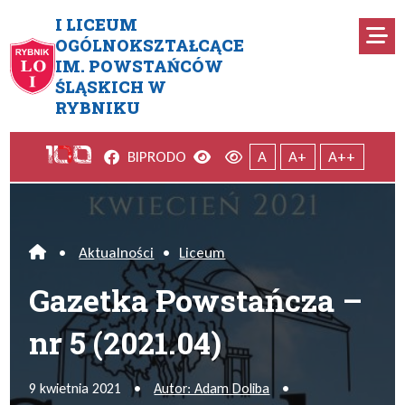
Przejdź do menu głównego
Przejdź do menu dodatkowego
Przejdź do treści
Mapa serwisu
I LICEUM
Ro
OGÓLNOKSZTAŁCĄCE
IM. POWSTAŃCÓW
Gazetka Powstańcza – nr 5 (20
ŚLĄSKICH W
RYBNIKU
Facebook
Wersja kontrastowa
Wersja domyślna
BIP
RODO
A
A+
A++
•
Aktualności
•
Liceum
Home
Gazetka Powstańcza –
nr 5 (2021.04)
9 kwietnia 2021
•
Autor: Adam Doliba
•