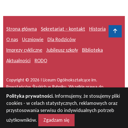
Strona główna
Sekretariat – kontakt
Historia
Do 
O nas
Uczniowie
Dla Rodziców
Imprezy cykliczne
Jubileusz szkoły
Biblioteka
Aktualności
RODO
Copyright © 2026 I Liceum Ogólnokształcące im.
Powstańców Śląskich w Rybniku. Wszelkie prawa do
serwisu zastrzeżone.
Polityka prywatności.
Informujemy, że stosujemy pliki
cookies - w celach statystycznych, reklamowych oraz
Projekt i wykonanie:
masideas.pl
przystosowania serwisu do indywidualnych potrzeb
użytkowników.
Zgadzam się