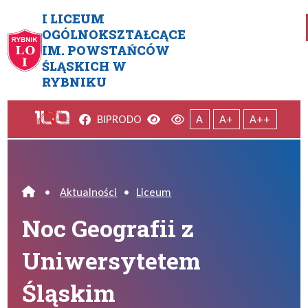
Przejdź do menu głównego
Przejdź do menu dodatkowego
Przejdź do treści
Mapa serwisu
I LICEUM
OGÓLNOKSZTAŁCĄCE
IM. POWSTAŃCÓW
Noc Geografii z Uniwersytete
ŚLĄSKICH W
RYBNIKU
Facebook
Wersja kontrastowa
Wersja domyślna
BIP
RODO
A
A+
A++
•
Aktualności
•
Liceum
Home
Noc Geografii z
Uniwersytetem
Śląskim