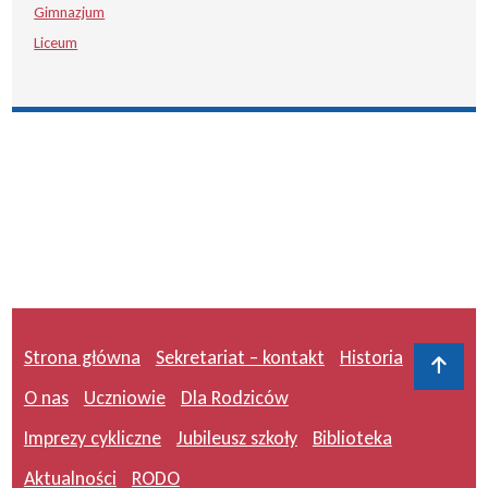
Gimnazjum
Liceum
Strona główna
Sekretariat – kontakt
Historia
Do 
O nas
Uczniowie
Dla Rodziców
Imprezy cykliczne
Jubileusz szkoły
Biblioteka
Aktualności
RODO