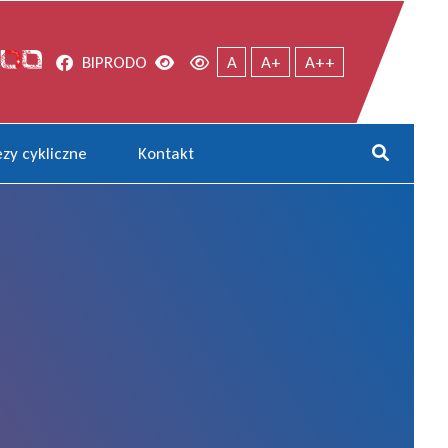
Facebook
Wersja kontrastowa
Wersja domyślna
BIP
RODO
A
A+
A++
zy cykliczne
Kontakt
Rozwi