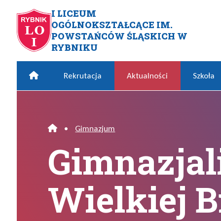
Przejdź do menu głównego
Przejdź do menu dodatkowego
Przejdź do treści
Mapa serwisu
I LICEUM
OGÓLNOKSZTAŁCĄCE IM.
Gimnazjaliści w Wielkiej Br
POWSTAŃCÓW ŚLĄSKICH W
RYBNIKU
Home
Rekrutacja
Aktualności
Szkoła
•
Gimnazjum
Home
Gimnazjal
Wielkiej B