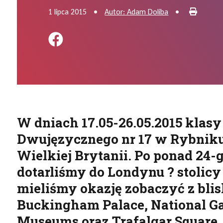
Drukuj
1 lipca 2015
•
Autor: Adam Doliba
•
Podziel się na FB
W dniach 17.05-26.05.2015 klasy 
Dwujęzycznego nr 17 w Rybniku
Wielkiej Brytanii. Po ponad 24-
dotarliśmy do Londynu ? stolicy
mieliśmy okazję zobaczyć z blis
Buckingham Palace, National Gal
Museums oraz Trafalgar Square, 