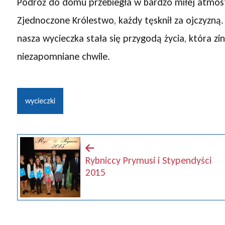
Podróż do domu przebiegła w bardzo miłej atmosf
Zjednoczone Królestwo, każdy tęsknił za ojczyzną
nasza wycieczka stała się przygodą życia, która zi
niezapomniane chwile.
wycieczki
Rybniccy Prymusi i Stypendyści
2015