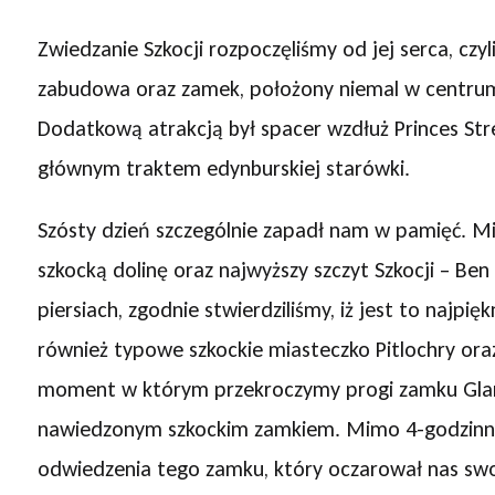
Zwiedzanie Szkocji rozpoczęliśmy od jej serca, czy
zabudowa oraz zamek, położony niemal w centrum
Dodatkową atrakcją był spacer wzdłuż Princes Stree
głównym traktem edynburskiej starówki.
Szósty dzień szczególnie zapadł nam w pamięć. Mie
szkocką dolinę oraz najwyższy szczyt Szkocji – Be
piersiach, zgodnie stwierdziliśmy, iż jest to najpię
również typowe szkockie miasteczko Pitlochry oraz
moment w którym przekroczymy progi zamku Glamis,
nawiedzonym szkockim zamkiem. Mimo 4-godzinnej 
odwiedzenia tego zamku, który oczarował nas swo