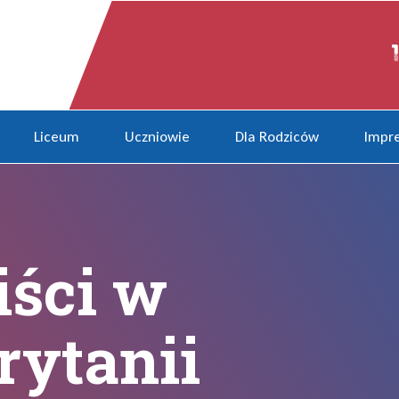
ytanii
Liceum
Uczniowie
Dla Rodziców
Impre
iści w
rytanii