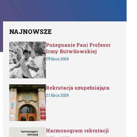
NAJNOWSZE
Pożegnanie Pani Profesor
Irmy Butwiłowskiej
28 lipca 2026
Rekrutacja uzupełniająca
21 lipca 2026
Harmonogram rekrutacji