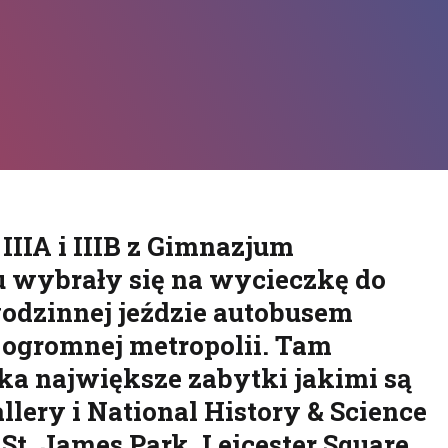
IIIA i IIIB z Gimnazjum
 wybrały się na wycieczkę do
godzinnej jeździe autobusem
 ogromnej metropolii. Tam
ka największe zabytki jakimi są
lery i National History & Science
St. James Park, Leicester Square,