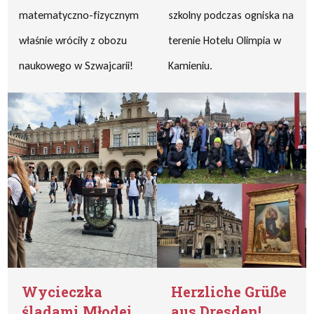
matematyczno-fizycznym
szkolny podczas ogniska na
właśnie wróciły z obozu
terenie Hotelu Olimpia w
naukowego w Szwajcarii!
Kamieniu.
Wycieczka
Herzliche Grüße
śladami Młodej
aus Dresden!