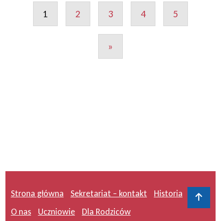
1
2
3
4
5
»
Strona główna
Sekretariat – kontakt
Historia
Do 
O nas
Uczniowie
Dla Rodziców