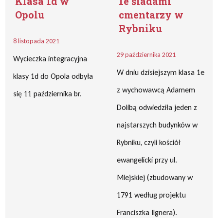
Klasa 1d w
1e śladami
Opolu
cmentarzy w
Rybniku
8 listopada 2021
29 października 2021
Wycieczka integracyjna
W dniu dzisiejszym klasa 1e
klasy 1d do Opola odbyła
z wychowawcą Adamem
się 11 października br.
Dolibą odwiedziła jeden z
najstarszych budynków w
Rybniku, czyli kościół
ewangelicki przy ul.
Miejskiej (zbudowany w
1791 według projektu
Franciszka Ilgnera).