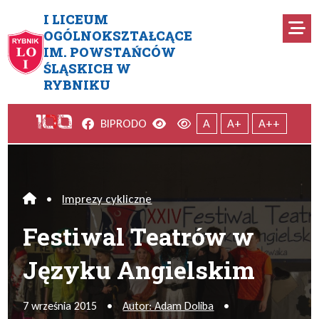
Przejdź do menu głównego
Przejdź do menu dodatkowego
Przejdź do treści
Mapa serwisu
I LICEUM
Ro
OGÓLNOKSZTAŁCĄCE
IM. POWSTAŃCÓW
Festiwal Teatrów w Języku A
ŚLĄSKICH W
RYBNIKU
Facebook
Wersja kontrastowa
Wersja domyślna
BIP
RODO
A
A+
A++
•
Imprezy cykliczne
Home
Festiwal Teatrów w
Języku Angielskim
7 września 2015
•
Autor: Adam Doliba
•