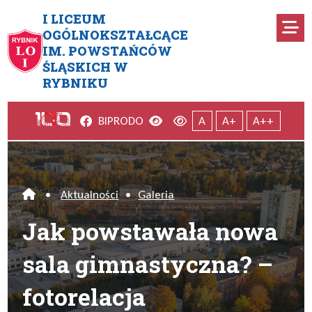
Przejdź do menu głównego
Przejdź do menu dodatkowego
Przejdź do treści
Mapa serwisu
I LICEUM
Ro
OGÓLNOKSZTAŁCĄCE
IM. POWSTAŃCÓW
Jak powstawała nowa sala gim
ŚLĄSKICH W
RYBNIKU
Facebook
Wersja kontrastowa
Wersja domyślna
BIP
RODO
A
A+
A++
•
Aktualności
•
Galeria
Home
Jak powstawała nowa
sala gimnastyczna? –
fotorelacja