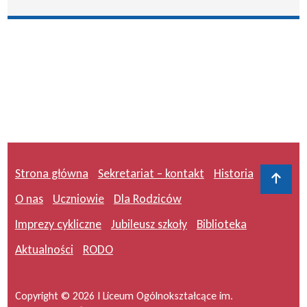
Strona główna
Sekretariat – kontakt
Historia
Do 
O nas
Uczniowie
Dla Rodziców
Imprezy cykliczne
Jubileusz szkoły
Biblioteka
Aktualności
RODO
Copyright © 2026 I Liceum Ogólnokształcące im.