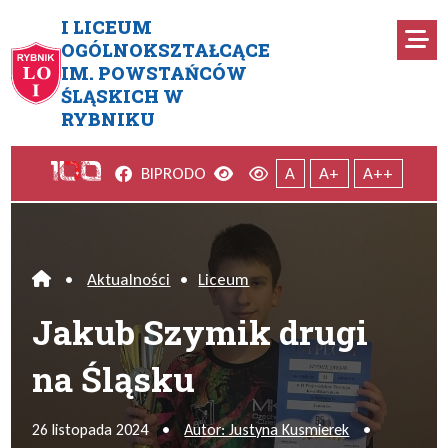
Przejdź do menu głównego
Przejdź do menu dodatkowego
Przejdź do treści
Mapa serwisu
I LICEUM
Ro
OGÓLNOKSZTAŁCĄCE
IM. POWSTAŃCÓW
Jakub Szymik drugi na Śląsk
ŚLĄSKICH W
RYBNIKU
Facebook
Wersja kontrastowa
Wersja domyślna
BIP
RODO
A
A+
A++
•
Aktualności
•
Liceum
Home
Jakub Szymik drugi
na Śląsku
26 listopada 2024
•
Autor: Justyna Kusmierek
•