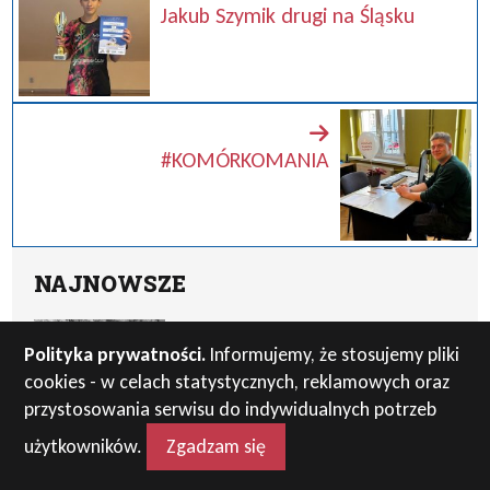
Jakub Szymik drugi na Śląsku
#KOMÓRKOMANIA
NAJNOWSZE
Pożegnanie Pani Profesor Irmy
Polityka prywatności.
Informujemy, że stosujemy pliki
Butwiłowskiej
cookies - w celach statystycznych, reklamowych oraz
28 lipca 2026
przystosowania serwisu do indywidualnych potrzeb
użytkowników.
Zgadzam się
Rekrutacja uzupełniająca