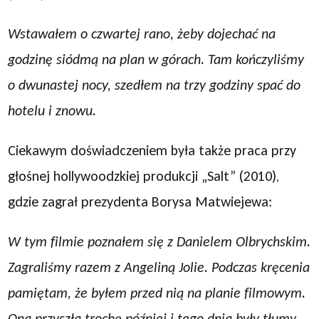
Wstawałem o czwartej rano, żeby dojechać na
godzinę siódmą na plan w górach. Tam kończyliśmy
o dwunastej nocy, szedłem na trzy godziny spać do
hotelu i znowu.
Ciekawym doświadczeniem była także praca przy
głośnej hollywoodzkiej produkcji „Salt” (2010),
gdzie zagrał prezydenta Borysa Matwiejewa:
W tym filmie poznałem się z Danielem Olbrychskim.
Zagraliśmy razem z Angeliną Jolie. Podczas kręcenia
pamiętam, że byłem przed nią na planie filmowym.
Ona przyszła trochę później i tego dnia były tłumy