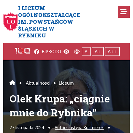
Przejdź do menu głównego
Przejdź do menu dodatkowego
Przejdź do treści
Mapa serwisu
I LICEUM
Ro
OGÓLNOKSZTAŁCĄCE
IM. POWSTAŃCÓW
Olek Krupa: „ciągnie mnie do
ŚLĄSKICH W
RYBNIKU
Facebook
Wersja kontrastowa
Wersja domyślna
BIP
RODO
A
A+
A++
•
Aktualności
•
Liceum
Home
Olek Krupa: „ciągnie
mnie do Rybnika”
27 listopada 2024
•
Autor: Justyna Kusmierek
•