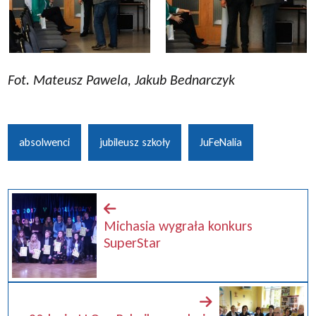
Fot. Mateusz Pawela, Jakub Bednarczyk
absolwenci
jubileusz szkoły
JuFeNalia
Michasia wygrała konkurs
SuperStar