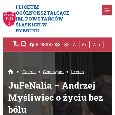
Przejdź do menu głównego
Przejdź do menu dodatkowego
Przejdź do treści
Mapa serwisu
I LICEUM
Ro
OGÓLNOKSZTAŁCĄCE
IM. POWSTAŃCÓW
JuFeNalia – Andrzej Myśliwie
ŚLĄSKICH W
RYBNIKU
Facebook
Wersja kontrastowa
Wersja domyślna
BIP
RODO
A
A+
A++
•
Galeria
•
Gimnazjum
•
Liceum
Home
JuFeNalia – Andrzej
Myśliwiec o życiu bez
bólu