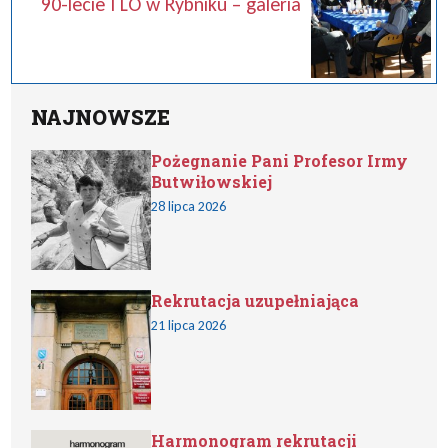
90-lecie I LO w Rybniku – galeria
NAJNOWSZE
Pożegnanie Pani Profesor Irmy
Butwiłowskiej
28 lipca 2026
Rekrutacja uzupełniająca
21 lipca 2026
Harmonogram rekrutacji