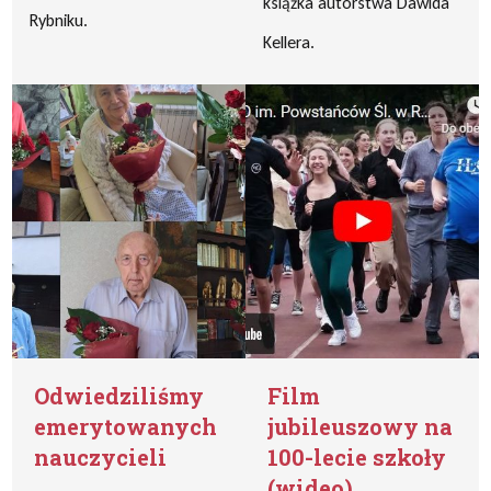
książka autorstwa Dawida
Rybniku.
Kellera.
Odwiedziliśmy
Film
emerytowanych
jubileuszowy na
nauczycieli
100-lecie szkoły
(wideo)