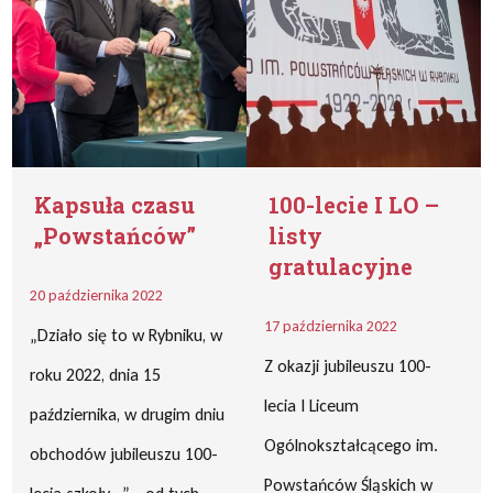
Kapsuła czasu
100-lecie I LO –
„Powstańców”
listy
gratulacyjne
20 października 2022
17 października 2022
„Działo się to w Rybniku, w
Z okazji jubileuszu 100-
roku 2022, dnia 15
lecia I Liceum
października, w drugim dniu
Ogólnokształcącego im.
obchodów jubileuszu 100-
Powstańców Śląskich w