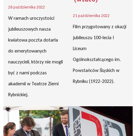
26 października 2022
21 października 2022
W ramach uroczystości
Film przygotowany z okazji
jubileuszowych nasza
jubileuszu 100-lecia I
kwiatowa poczta dotarła
Liceum
do emerytowanych
Ogólnokształcącego im.
nauczycieli, którzy nie mogli
Powstańców Śląskich w
być z nami podczas
Rybniku (1922-2022).
akademii w Teatrze Ziemi
Rybnickiej.