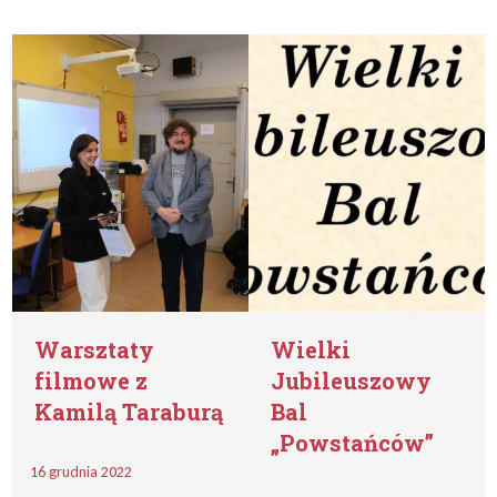
Warsztaty
Wielki
filmowe z
Jubileuszowy
Kamilą Taraburą
Bal
„Powstańców”
16 grudnia 2022