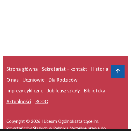
Strona główna
Sekretariat – kontakt
Historia
Do 
O nas
Uczniowie
Dla Rodziców
Imprezy cykliczne
Jubileusz szkoły
Biblioteka
Aktualności
RODO
Copyright © 2026 I Liceum Ogólnokształcące im.
Powstańców Śląskich w Rybniku. Wszelkie prawa do