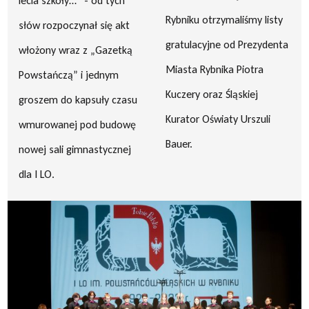
lecia szkoły…” - od tych
Rybniku otrzymaliśmy listy
słów rozpoczynał się akt
gratulacyjne od Prezydenta
włożony wraz z „Gazetką
Miasta Rybnika Piotra
Powstańczą” i jednym
Kuczery oraz Śląskiej
groszem do kapsuły czasu
Kurator Oświaty Urszuli
wmurowanej pod budowę
Bauer.
nowej sali gimnastycznej
dla I LO.