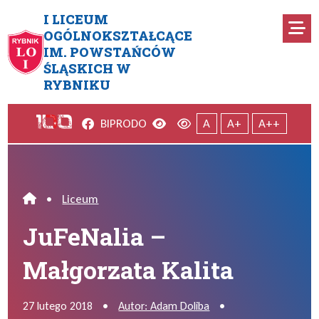
Przejdź do menu głównego
Przejdź do menu dodatkowego
Przejdź do treści
Mapa serwisu
I LICEUM
Ro
OGÓLNOKSZTAŁCĄCE
IM. POWSTAŃCÓW
JuFeNalia – Małgorzata Kalit
ŚLĄSKICH W
RYBNIKU
Facebook
Wersja kontrastowa
Wersja domyślna
BIP
RODO
A
A+
A++
•
Liceum
Home
JuFeNalia –
Małgorzata Kalita
27 lutego 2018
•
Autor: Adam Doliba
•