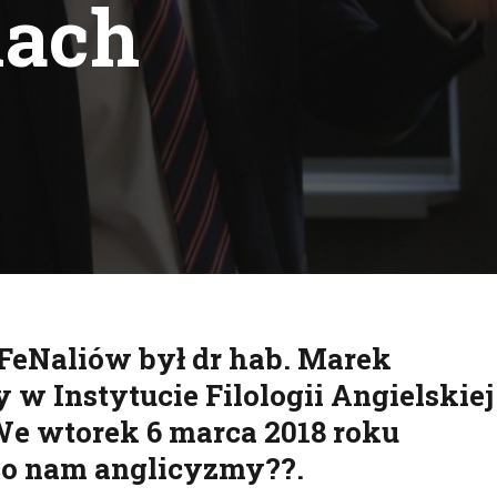
mach
uj
eNaliów był dr hab. Marek
w Instytucie Filologii Angielskiej
e wtorek 6 marca 2018 roku
co nam anglicyzmy??.