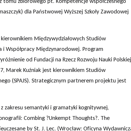
raz tomu zbiorowego pt. Kompetencje współczesnego
maszczyk) dla Państwowej Wyższej Szkoły Zawodowej
 kierownikiem Międzywydziałowych Studiów
a i Współpracy Międzynarodowej. Program
óżnienie od Fundacji na Rzecz Rozwoju Nauki Polskie
17, Marek Kuźniak jest kierownikiem Studiów
ego (SPAJS). Strategicznym partnerem projektu jest
z zakresu semantyki i gramatyki kognitywnej,
monografii: Combing ?Unkempt Thoughts?. The
Nieuczesane by St. J. Lec. (Wrocław: Oficyna Wydawnicz