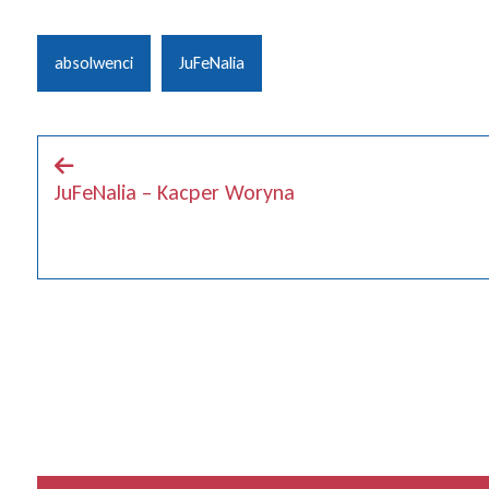
absolwenci
JuFeNalia
JuFeNalia – Kacper Woryna