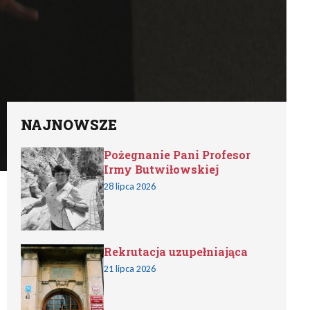
NAJNOWSZE
Pożegnanie Pani Profesor
Irmy Butwiłowskiej
28 lipca 2026
Rekrutacja uzupełniająca
21 lipca 2026