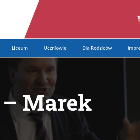
 o anglicyzmach
Liceum
Uczniowie
Dla Rodziców
Impre
 – Marek