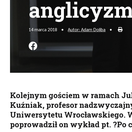
anglicyz
Druk
14 marca 2018
•
Autor: Adam Doliba
•
Podziel się na FB
Kolejnym gościem w ramach JuF
Kuźniak, profesor nadzwyczajny 
Uniwersytetu Wrocławskiego. W
poprowadził on wykład pt. ?Po 