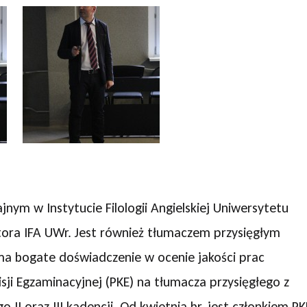
ym w Instytucie Filologii Angielskiej Uniwersytetu
tora IFA UWr. Jest również tłumaczem przysięgłym
ma bogate doświadczenie w ocenie jakości prac
i Egzaminacyjnej (PKE) na tłumacza przysięgłego z
II oraz III kadencji. Od kwietnia br. jest członkiem PK