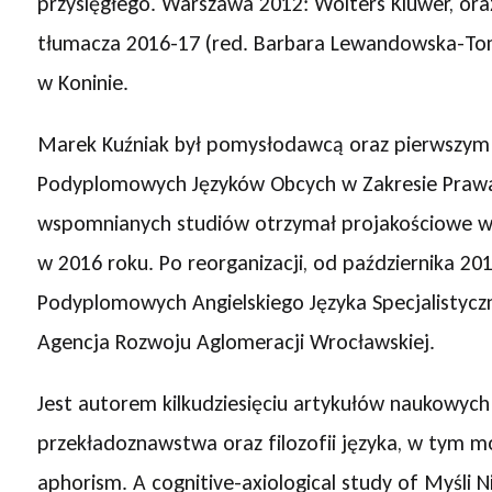
przysięgłego. Warszawa 2012: Wolters Kluwer, o
tłumacza 2016-17 (red. Barbara Lewandowska-To
w Koninie.
Marek Kuźniak był pomysłodawcą oraz pierwszym
Podyplomowych Języków Obcych w Zakresie Praw
wspomnianych studiów otrzymał projakościowe wyr
w 2016 roku. Po reorganizacji, od października 20
Podyplomowych Angielskiego Języka Specjalistyczn
Agencja Rozwoju Aglomeracji Wrocławskiej.
Jest autorem kilkudziesięciu artykułów naukowych 
przekładoznawstwa oraz filozofii języka, w tym 
aphorism. A cognitive-axiological study of Myśli 