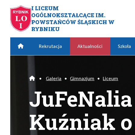
Przejdź do menu głównego
Przejdź do menu dodatkowego
Przejdź do treści
Mapa serwisu
I LICEUM
OGÓLNOKSZTAŁCĄCE IM.
JuFeNalia – Marek Kuźniak
POWSTAŃCÓW ŚLĄSKICH W
RYBNIKU
Home
Rekrutacja
Aktualności
Szkoła
•
Galeria
•
Gimnazjum
•
Liceum
Home
JuFeNalia
Kuźniak o