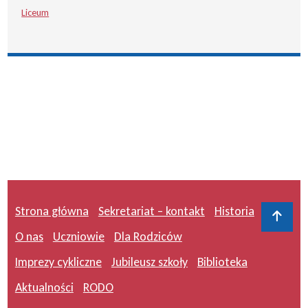
Liceum
Strona główna
Sekretariat – kontakt
Historia
Do 
O nas
Uczniowie
Dla Rodziców
Imprezy cykliczne
Jubileusz szkoły
Biblioteka
Aktualności
RODO