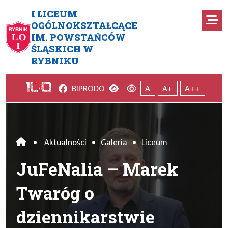
Przejdź do menu głównego
Przejdź do menu dodatkowego
Przejdź do treści
Mapa serwisu
I LICEUM
Ro
OGÓLNOKSZTAŁCĄCE
IM. POWSTAŃCÓW
JuFeNalia – Marek Twaróg o 
ŚLĄSKICH W
RYBNIKU
Facebook
Wersja kontrastowa
Wersja domyślna
BIP
RODO
A
A+
A++
•
Aktualności
•
Galeria
•
Liceum
Home
JuFeNalia – Marek
Twaróg o
dziennikarstwie