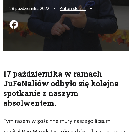
28 października 2022
•
Autor: slesnik
•
Podziel się na FB
17 października w ramach
JuFeNaliów odbyło się kolejne
spotkanie z naszym
absolwentem.
Tym razem w gościnne mury naszego liceum
zawitał Pan
Marek Twaróg
– dziennikarz, redaktor