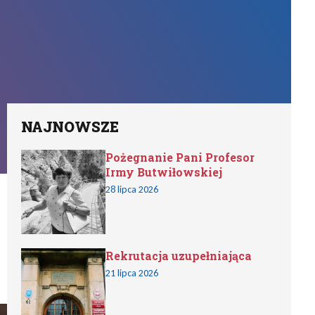
NAJNOWSZE
Pożegnanie Pani Profesor
Irmy Butwiłowskiej
28 lipca 2026
Rekrutacja uzupełniająca
21 lipca 2026