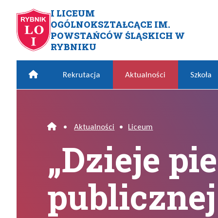
Przejdź do menu głównego
Przejdź do menu dodatkowego
Przejdź do treści
Mapa serwisu
I LICEUM
OGÓLNOKSZTAŁCĄCE IM.
„Dzieje pierwszej publicznej
POWSTAŃCÓW ŚLĄSKICH W
RYBNIKU
Home
Rekrutacja
Aktualności
Szkoła
•
Aktualności
•
Liceum
Home
„Dzieje pi
publicznej