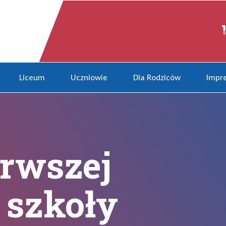
 szkoły średniej w Rybniku”
Liceum
Uczniowie
Dla Rodziców
Impre
erwszej
 szkoły