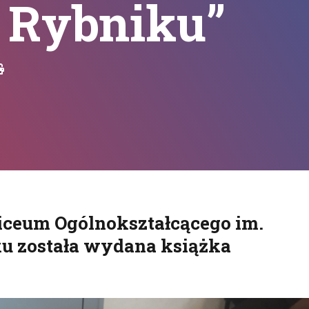
w Rybniku”
Drukuj
 Liceum Ogólnokształcącego im.
u została wydana książka