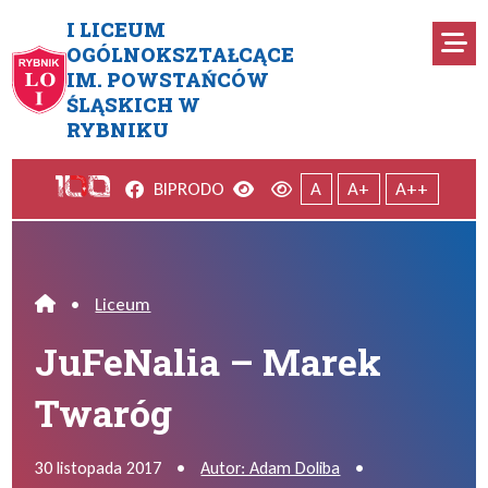
Przejdź do menu głównego
Przejdź do menu dodatkowego
Przejdź do treści
Mapa serwisu
I LICEUM
Ro
OGÓLNOKSZTAŁCĄCE
IM. POWSTAŃCÓW
JuFeNalia – Marek Twaróg
ŚLĄSKICH W
RYBNIKU
Facebook
Wersja kontrastowa
Wersja domyślna
BIP
RODO
A
A+
A++
•
Liceum
Home
JuFeNalia – Marek
Twaróg
30 listopada 2017
•
Autor: Adam Doliba
•