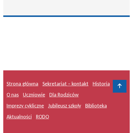
Strona główna
Sekretariat – kontakt
Historia
Do 
O nas
Uczniowie
Dla Rodziców
Imprezy cykliczne
Jubileusz szkoły
Biblioteka
Aktualności
RODO