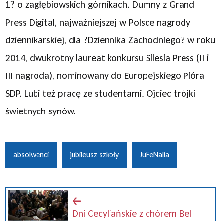
1? o zagłębiowskich górnikach. Dumny z Grand
Press Digital, najważniejszej w Polsce nagrody
dziennikarskiej, dla ?Dziennika Zachodniego? w roku
2014, dwukrotny laureat konkursu Silesia Press (II i
III nagroda), nominowany do Europejskiego Pióra
SDP. Lubi też pracę ze studentami. Ojciec trójki
świetnych synów.
absolwenci
jubileusz szkoły
JuFeNalia
Dni Cecyliańskie z chórem Bel