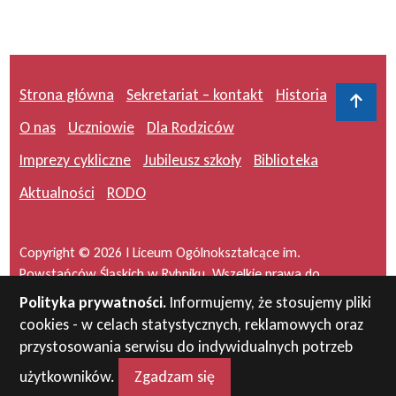
Strona główna
Sekretariat – kontakt
Historia
Do 
O nas
Uczniowie
Dla Rodziców
Imprezy cykliczne
Jubileusz szkoły
Biblioteka
Aktualności
RODO
Copyright © 2026 I Liceum Ogólnokształcące im.
Powstańców Śląskich w Rybniku. Wszelkie prawa do
serwisu zastrzeżone.
Polityka prywatności.
Informujemy, że stosujemy pliki
cookies - w celach statystycznych, reklamowych oraz
Projekt i wykonanie:
masideas.pl
przystosowania serwisu do indywidualnych potrzeb
użytkowników.
Zgadzam się