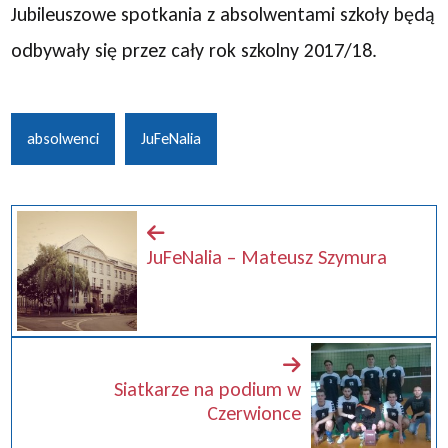
Jubileuszowe spotkania z absolwentami szkoły będą
odbywały się przez cały rok szkolny 2017/18.
absolwenci
JuFeNalia
JuFeNalia – Mateusz Szymura
Siatkarze na podium w
Czerwionce