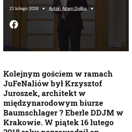
21 lutego 2018
•
Autor: Adam Doliba
•
Podziel się na FB
Kolejnym gościem w ramach
JuFeNaliów był Krzysztof
Juroszek, architekt w
międzynarodowym biurze
Baumschlager ? Eberle DDJM w
Krakowie. W piątek 16 lutego