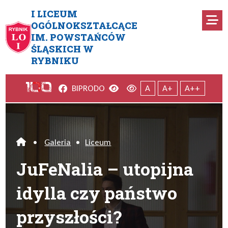
Przejdź do menu głównego
Przejdź do menu dodatkowego
Przejdź do treści
Mapa serwisu
I LICEUM
Ro
OGÓLNOKSZTAŁCĄCE
IM. POWSTAŃCÓW
JuFeNalia – utopijna idylla c
ŚLĄSKICH W
RYBNIKU
Facebook
Wersja kontrastowa
Wersja domyślna
BIP
RODO
A
A+
A++
•
Galeria
•
Liceum
Home
JuFeNalia – utopijna
idylla czy państwo
przyszłości?