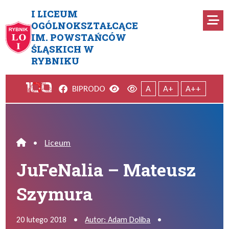
Przejdź do menu głównego
Przejdź do menu dodatkowego
Przejdź do treści
Mapa serwisu
I LICEUM
Ro
OGÓLNOKSZTAŁCĄCE
IM. POWSTAŃCÓW
JuFeNalia – Mateusz Szymur
ŚLĄSKICH W
RYBNIKU
Facebook
Wersja kontrastowa
Wersja domyślna
BIP
RODO
A
A+
A++
•
Liceum
Home
JuFeNalia – Mateusz
Szymura
20 lutego 2018
•
Autor: Adam Doliba
•