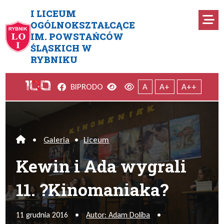
Przejdź do menu głównego
Przejdź do menu dodatkowego
Przejdź do treści
Mapa serwisu
I LICEUM
Ro
OGÓLNOKSZTAŁCĄCE
IM. POWSTAŃCÓW
Kewin i Ada wygrali 11. ?Ki
ŚLĄSKICH W
RYBNIKU
Facebook
Wersja kontrastowa
Wersja domyślna
BIP
RODO
A
A+
A++
•
Galeria
•
Liceum
Home
Kewin i Ada wygrali
11. ?Kinomaniaka?
11 grudnia 2016
•
Autor: Adam Doliba
•