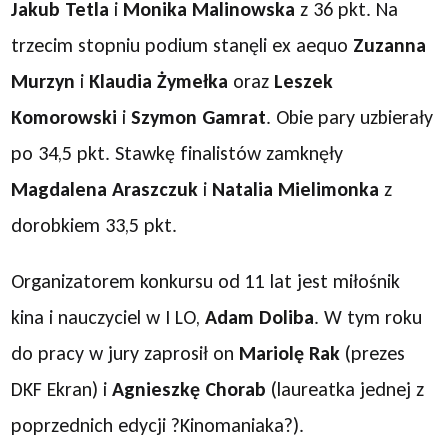
Jakub Tetla
i
Monika Malinowska
z 36 pkt. Na
trzecim stopniu podium stanęli ex aequo
Zuzanna
Murzyn
i
Klaudia Żymełka
oraz
Leszek
Komorowski
i
Szymon Gamrat
. Obie pary uzbierały
po 34,5 pkt. Stawkę finalistów zamknęły
Magdalena Araszczuk
i
Natalia Mielimonka
z
dorobkiem 33,5 pkt.
Organizatorem konkursu od 11 lat jest miłośnik
kina i nauczyciel w I LO,
Adam Doliba
. W tym roku
do pracy w jury zaprosił on
Mariolę Rak
(prezes
DKF Ekran) i
Agnieszkę Chorab
(laureatka jednej z
poprzednich edycji ?Kinomaniaka?).