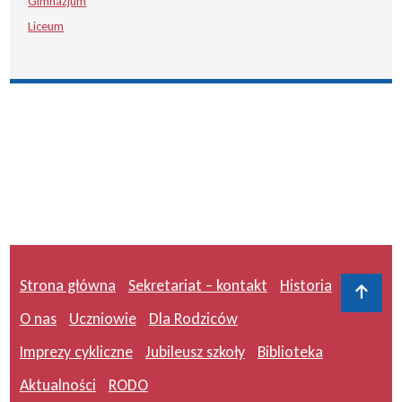
Gimnazjum
Liceum
Strona główna
Sekretariat – kontakt
Historia
Do 
O nas
Uczniowie
Dla Rodziców
Imprezy cykliczne
Jubileusz szkoły
Biblioteka
Aktualności
RODO