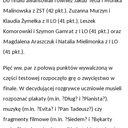
Do finału awansowali również Jakub Tetla i Monika
Malinowska z ZST (42 pkt.), Zuzanna Murzyn i
Klaudia Żymełka z II LO (41 pkt.), Leszek
Komorowski i Szymon Gamrat z I LO (41 pkt.) oraz
Magdalena Araszczuk i Natalia Mielimonka z I LO
(41 pkt.).
Pięć ww. par z połową punktów wywalczoną w
części testowej rozpoczęło grę o zwycięstwo w
finale. W decydującej rozgrywce uczniowie musieli
rozpoznać plakaty (m.in. ?Dług? i ?Pianista?),
muzykę (m.in. ?Evita? i ?Pan Tadeusz?) czy
fragmenty filmowe (m.in. ?Siedem? i ?Bękarty