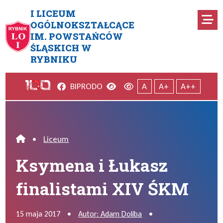
Przejdź do menu głównego
Przejdź do menu dodatkowego
Przejdź do treści
Mapa serwisu
I LICEUM
Ro
OGÓLNOKSZTAŁCĄCE
IM. POWSTAŃCÓW
Ksymena i Łukasz finalistam
ŚLĄSKICH W
RYBNIKU
Facebook
Wersja kontrastowa
Wersja domyślna
BIP
RODO
A
A+
A++
•
Liceum
Home
Ksymena i Łukasz
finalistami XIV ŚKM
15 maja 2017
•
Autor: Adam Doliba
•