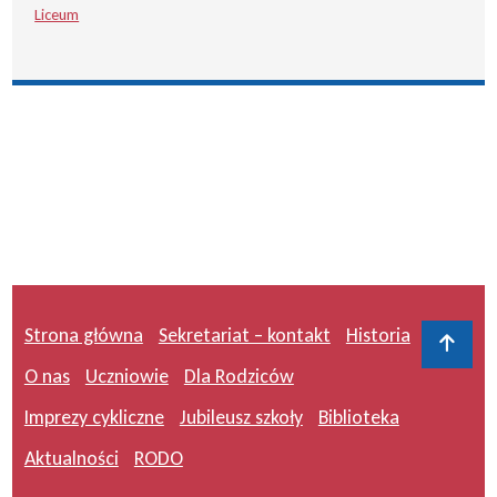
Liceum
Strona główna
Sekretariat – kontakt
Historia
Do 
O nas
Uczniowie
Dla Rodziców
Imprezy cykliczne
Jubileusz szkoły
Biblioteka
Aktualności
RODO