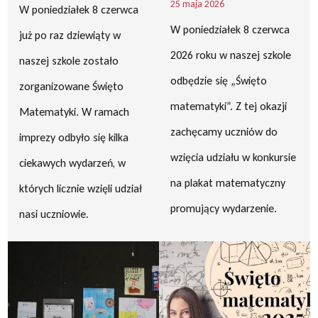
25 maja 2026
W poniedziałek 8 czerwca
W poniedziałek 8 czerwca
już po raz dziewiąty w
2026 roku w naszej szkole
naszej szkole zostało
odbędzie się „Święto
zorganizowane Święto
matematyki”. Z tej okazji
Matematyki. W ramach
zachęcamy uczniów do
imprezy odbyło się kilka
wzięcia udziału w konkursie
ciekawych wydarzeń, w
na plakat matematyczny
których licznie wzięli udział
promujący wydarzenie.
nasi uczniowie.