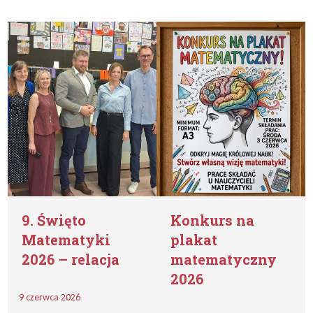
9. Święto
Konkurs na
Matematyki
plakat
2026 – relacja
matematyczny
2026
9 czerwca 2026