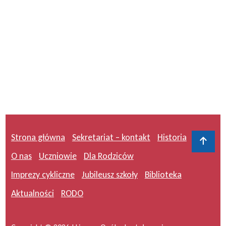
Strona główna
Sekretariat – kontakt
Historia
Do 
O nas
Uczniowie
Dla Rodziców
Imprezy cykliczne
Jubileusz szkoły
Biblioteka
Aktualności
RODO