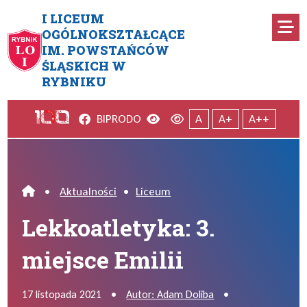
Przejdź do menu głównego
Przejdź do menu dodatkowego
Przejdź do treści
Mapa serwisu
I LICEUM
Ro
OGÓLNOKSZTAŁCĄCE
IM. POWSTAŃCÓW
Lekkoatletyka: 3. miejsce Emil
ŚLĄSKICH W
RYBNIKU
Facebook
Wersja kontrastowa
Wersja domyślna
BIP
RODO
A
A+
A++
•
Aktualności
•
Liceum
Home
Lekkoatletyka: 3.
miejsce Emilii
17 listopada 2021
•
Autor: Adam Doliba
•