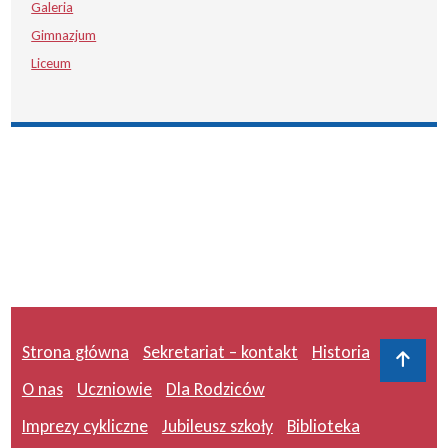
Galeria
Gimnazjum
Liceum
Strona główna
Sekretariat – kontakt
Historia
Do 
O nas
Uczniowie
Dla Rodziców
Imprezy cykliczne
Jubileusz szkoły
Biblioteka