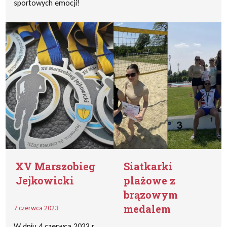
sportowych emocji!
XV Marszobieg
Siatkarki
Jejkowicki
plażowe z
brązowym
medalem
7 czerwca 2023
W dniu 4 czerwca 2023 r.