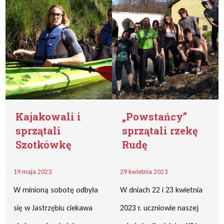
Kajakowali i
„Powstańcy”
sprzątali
sprzątali rzekę
Szotkówkę
Rudę
19 maja 2023
29 kwietnia 2023
W minioną sobotę odbyła
W dniach 22 i 23 kwietnia
się w Jastrzębiu ciekawa
2023 r. uczniowie naszej