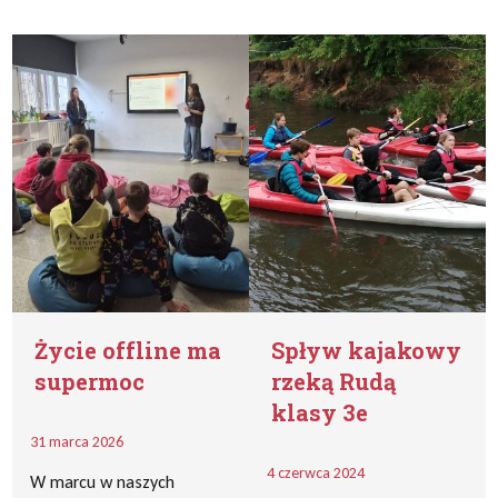
Życie offline ma
Spływ kajakowy
supermoc
rzeką Rudą
klasy 3e
31 marca 2026
4 czerwca 2024
W marcu w naszych