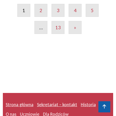
1
2
3
4
5
...
13
»
Strona główna
Sekretariat – kontakt
Historia
Do 
O nas
Uczniowie
Dla Rodziców