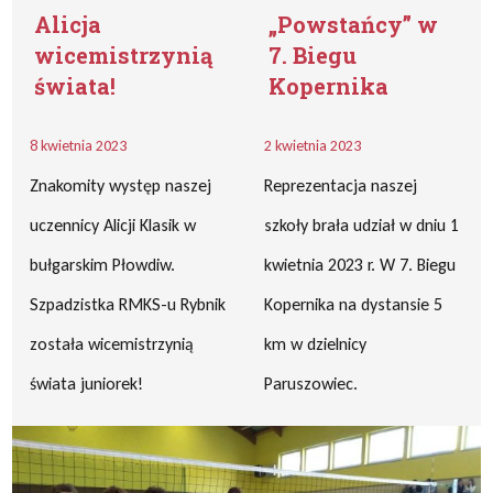
Alicja
„Powstańcy” w
wicemistrzynią
7. Biegu
świata!
Kopernika
8 kwietnia 2023
2 kwietnia 2023
Znakomity występ naszej
Reprezentacja naszej
uczennicy Alicji Klasik w
szkoły brała udział w dniu 1
bułgarskim Płowdiw.
kwietnia 2023 r. W 7. Biegu
Szpadzistka RMKS-u Rybnik
Kopernika na dystansie 5
została wicemistrzynią
km w dzielnicy
świata juniorek!
Paruszowiec.