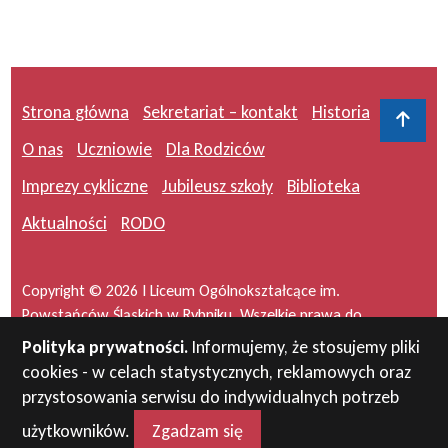
Strona główna
Sekretariat – kontakt
Historia
Do 
O nas
Uczniowie
Dla Rodziców
Imprezy cykliczne
Jubileusz szkoły
Biblioteka
Aktualności
RODO
Copyright © 2026 I Liceum Ogólnokształcące im.
Powstańców Śląskich w Rybniku. Wszelkie prawa do
serwisu zastrzeżone.
Polityka prywatności.
Informujemy, że stosujemy pliki
cookies - w celach statystycznych, reklamowych oraz
Projekt i wykonanie:
masideas.pl
przystosowania serwisu do indywidualnych potrzeb
użytkowników.
Zgadzam się