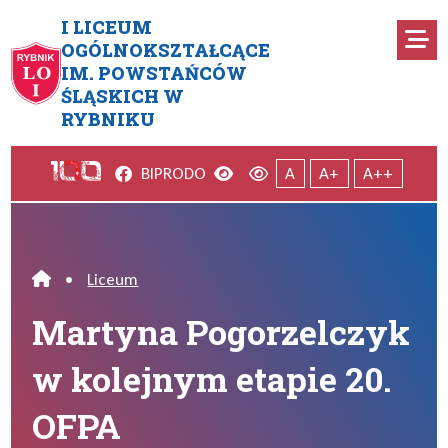
Przejdź do menu głównego
Przejdź do menu dodatkowego
Przejdź do treści
Mapa serwisu
I LICEUM
Ro
OGÓLNOKSZTAŁCĄCE
IM. POWSTAŃCÓW
Martyna Pogorzelczyk w kole
ŚLĄSKICH W
RYBNIKU
Facebook
Wersja kontrastowa
Wersja domyślna
BIP
RODO
A
A+
A++
•
Liceum
Home
Martyna Pogorzelczyk
w kolejnym etapie 20.
OFPA