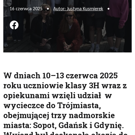
16 czerwca 2025
•
Autor: Justyna Kusmierek
•
Podziel się na FB
W dniach 10–13 czerwca 2025
roku uczniowie klasy 3H wraz z
opiekunami wzięli udział w
wycieczce do Trójmiasta,
obejmującej trzy nadmorskie
miasta: Sopot, Gdańsk i Gdynię.