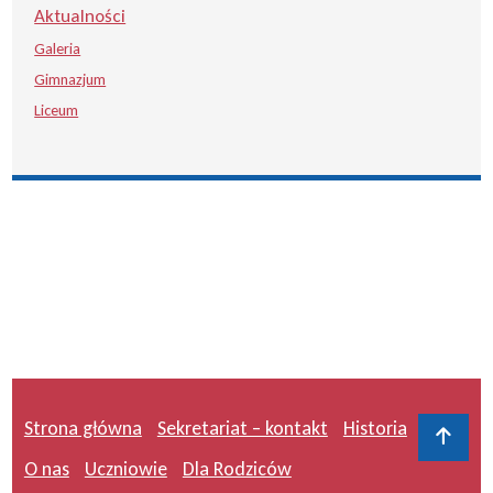
Aktualności
Galeria
Gimnazjum
Liceum
Strona główna
Sekretariat – kontakt
Historia
Do 
O nas
Uczniowie
Dla Rodziców