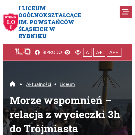
Przejdź do menu głównego
Przejdź do menu dodatkowego
Przejdź do treści
Mapa serwisu
I LICEUM
Ro
OGÓLNOKSZTAŁCĄCE
IM. POWSTAŃCÓW
Morze wspomnień – relacja z 
ŚLĄSKICH W
RYBNIKU
Facebook
Wersja kontrastowa
Wersja domyślna
BIP
RODO
A
A+
A++
•
Aktualności
•
Liceum
Home
Morze wspomnień –
relacja z wycieczki 3h
do Trójmiasta