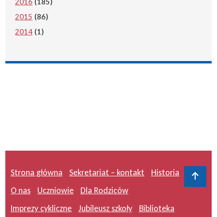
2016
(185)
2015
(86)
2014
(1)
Strona główna
Sekretariat – kontakt
Historia
Do 
O nas
Uczniowie
Dla Rodziców
Imprezy cykliczne
Jubileusz szkoły
Biblioteka