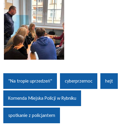
"Na tropie uprzedzeń"
cyberprzemoc
hejt
Komenda Miejska Policji w Rybniku
spotkanie z policjantem