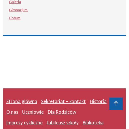
Galeria
Gimnazjum
Liceum
Strona główna
Sekretariat – kontakt
Historia
Do 
O nas
Uczniowie
Dla Rodziców
Imprezy cykliczne
Jubileusz szkoły
Biblioteka