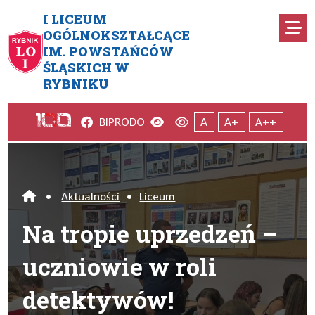
Przejdź do menu głównego
Przejdź do menu dodatkowego
Przejdź do treści
Mapa serwisu
I LICEUM
Ro
OGÓLNOKSZTAŁCĄCE
IM. POWSTAŃCÓW
Na tropie uprzedzeń – ucznio
ŚLĄSKICH W
RYBNIKU
Facebook
Wersja kontrastowa
Wersja domyślna
BIP
RODO
A
A+
A++
•
Aktualności
•
Liceum
Home
Na tropie uprzedzeń –
uczniowie w roli
detektywów!