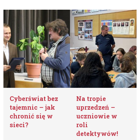
Cyberświat bez
Na tropie
tajemnic – jak
uprzedzeń –
chronić się w
uczniowie w
sieci?
roli
detektywów!