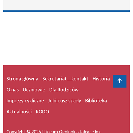
Strona główna
Sekretariat – kontakt
Historia
Do 
O nas
Uczniowie
Dla Rodziców
Imprezy cykliczne
Jubileusz szkoły
Biblioteka
Aktualności
RODO
Copyright © 2026 I Liceum Ogólnokształcące im.