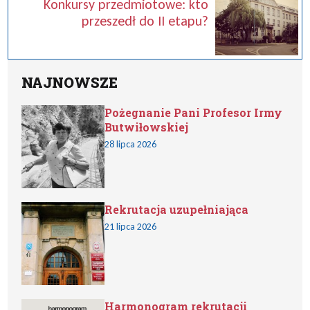
Konkursy przedmiotowe: kto
przeszedł do II etapu?
NAJNOWSZE
Pożegnanie Pani Profesor Irmy
Butwiłowskiej
28 lipca 2026
Rekrutacja uzupełniająca
21 lipca 2026
Harmonogram rekrutacji