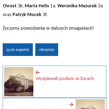
Chrost
3b,
Marta Helis
1a,
Weronika Mazurek
2a
oraz
Patryk Mocek
3f.
Życzymy powodzenia w dalszych zmaganiach!
język angielski
olimpiady
Wyśpiewali podium w Żorach