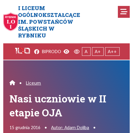
Przejdź do menu głównego
Przejdź do menu dodatkowego
Przejdź do treści
Mapa serwisu
I LICEUM
Ro
OGÓLNOKSZTAŁCĄCE
IM. POWSTAŃCÓW
Nasi uczniowie w II etapie OJ
ŚLĄSKICH W
RYBNIKU
Facebook
Wersja kontrastowa
Wersja domyślna
BIP
RODO
A
A+
A++
•
Liceum
Home
Nasi uczniowie w II
etapie OJA
15 grudnia 2016
•
Autor: Adam Doliba
•