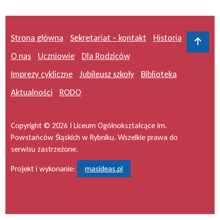
Strona główna
Sekretariat – kontakt
Historia
Do 
O nas
Uczniowie
Dla Rodziców
Imprezy cykliczne
Jubileusz szkoły
Biblioteka
Aktualności
RODO
Copyright © 2026 I Liceum Ogólnokształcące im.
Powstańców Śląskich w Rybniku. Wszelkie prawa do
serwisu zastrzeżone.
Projekt i wykonanie:
masideas.pl