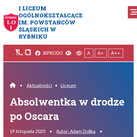
Przejdź do menu głównego
Przejdź do menu dodatkowego
Przejdź do treści
Mapa serwisu
I LICEUM
OGÓLNOKSZTAŁCĄCE
IM. POWSTAŃCÓW
Absolwentka w drodze po Osc
ŚLĄSKICH W
RYBNIKU
Facebook
Wersja kontrastowa
Wersja domyślna
BIP
RODO
A
A+
A++
•
Aktualności
•
Liceum
Home
Absolwentka w drodze
po Oscara
19 listopada 2020
•
Autor: Adam Doliba
•