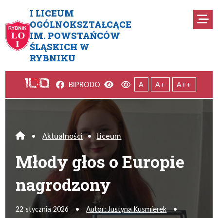
Przejdź do menu głównego
Przejdź do menu dodatkowego
Przejdź do treści
Mapa serwisu
I LICEUM
Ro
OGÓLNOKSZTAŁCĄCE
IM. POWSTAŃCÓW
Młody głos o Europie nagrod
ŚLĄSKICH W
RYBNIKU
Facebook
Wersja kontrastowa
Wersja domyślna
BIP
RODO
A
A+
A++
•
Aktualności
•
Liceum
Home
Młody głos o Europie
nagrodzony
22 stycznia 2026
•
Autor: Justyna Kusmierek
•