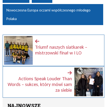
Nowoczesna Europa oczami współczesnego młodego
Polaka
Triumf naszych siatkarek –
mistrzowski finał w I LO
Actions Speak Louder Than
Words – sukces, który mówi sam
za siebie
NAJNOWSZE