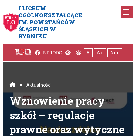
Przejdź do menu głównego
Przejdź do menu dodatkowego
Przejdź do treści
Mapa serwisu
I LICEUM
Ro
OGÓLNOKSZTAŁCĄCE
IM. POWSTAŃCÓW
Wznowienie pracy szkół – reg
ŚLĄSKICH W
RYBNIKU
Facebook
Wersja kontrastowa
Wersja domyślna
BIP
RODO
A
A+
A++
•
Aktualności
Home
Wznowienie pracy
szkół – regulacje
prawne oraz wytyczne