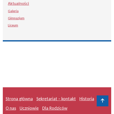
Aktualności
Galeria
Gimnazjum
Liceum
Strona główna
Sekretariat – kontakt
Historia
Do 
O nas
Uczniowie
Dla Rodziców