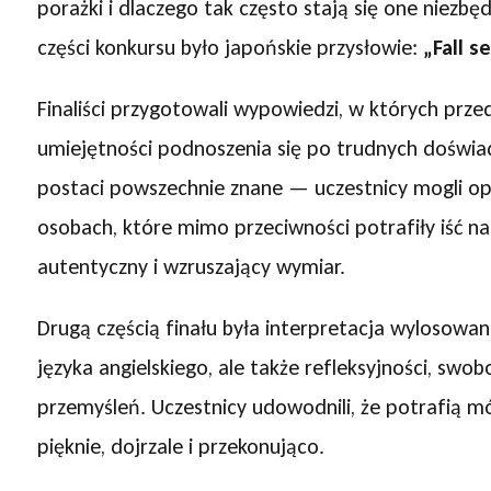
porażki i dlaczego tak często stają się one niezb
części konkursu było japońskie przysłowie:
„Fall s
Finaliści przygotowali wypowiedzi, w których prze
umiejętności podnoszenia się po trudnych doświad
postaci powszechnie znane — uczestnicy mogli opow
osobach, które mimo przeciwności potrafiły iść nap
autentyczny i wzruszający wymiar.
Drugą częścią finału była interpretacja wylosowa
języka angielskiego, ale także refleksyjności, s
przemyśleń. Uczestnicy udowodnili, że potrafią mó
pięknie, dojrzale i przekonująco.