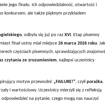
nie jego finału. Ich odpowiedzialność, otwartość i
tylko konkursem, ale także pięknym przykładem
ngielskiego
, odbyła się już po raz
XVI
. Etap pisemny
miast finał ustny miał miejsce
26 marca 2026 roku
. Ja
czterech częściach pisemnych, sprawdzających znajomo
az czytania ze zrozumieniem
, najlepsi uczestnicy
nspirujący motyw przewodni:
„FAILURE!”
, czyli
porażka
.
zały i wartościowy. Uczestnicy mierzyli się z refleksją
c odpowiedzieć na pytanie, czego mogą nas nauczyć