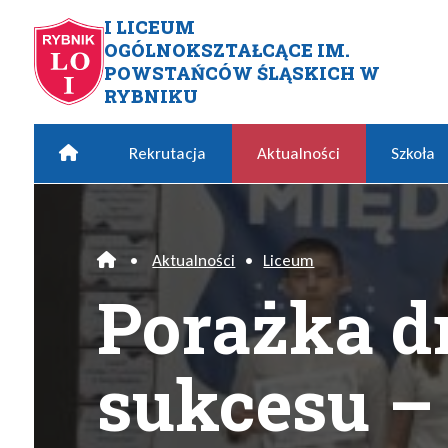
Przejdź do menu głównego
Przejdź do menu dodatkowego
Przejdź do treści
Mapa serwisu
I LICEUM
OGÓLNOKSZTAŁCĄCE IM.
Porażka drogą do sukcesu – 
POWSTAŃCÓW ŚLĄSKICH W
RYBNIKU
Home
Rekrutacja
Aktualności
Szkoła
•
Aktualności
•
Liceum
Home
Porażka d
sukcesu – 