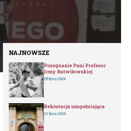
NAJNOWSZE
Pożegnanie Pani Profesor
Irmy Butwiłowskiej
28 lipca 2026
Rekrutacja uzupełniająca
21 lipca 2026