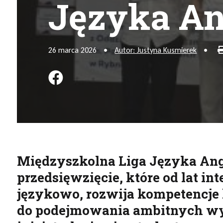
Języka An
26 marca 2026
•
Autor: Justyna Kusmierek
•
Podziel się na FB
Międzyszkolna Liga Języka Ang
przedsięwzięcie, które od lat in
językowo, rozwija kompetencje
do podejmowania ambitnych wy