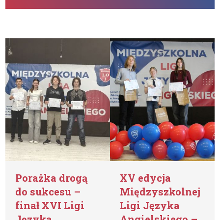
Porażka drogą
XV edycja
do sukcesu –
Międzyszkolnej
finał XVI Ligi
Ligi Języka
Języka
Angielskiego –