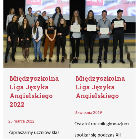
Międzyszkolna
Międzyszkolna
Liga Języka
Liga Języka
Angielskiego
Angielskiego
2022
8 kwietnia 2019
25 marca 2022
Ostatni rocznik gimnazjum
Zapraszamy uczniów klas
spotkał się podczas XII