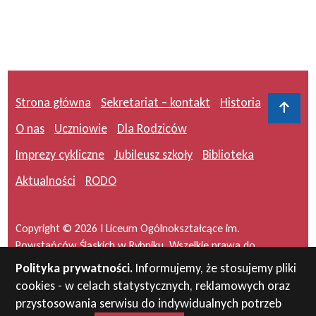
Strona główna
Sekretariat – kontakt
Historia
Do 
O nas
Uczniowie
Dla Rodziców
Imprezy cykliczne
Jubileusz szkoły
Biblioteka
Aktualności
RODO
Copyright © 2026 I Liceum Ogólnokształcące im.
Powstańców Śląskich w Rybniku. Wszelkie prawa do
serwisu zastrzeżone.
Polityka prywatności.
Informujemy, że stosujemy pliki
cookies - w celach statystycznych, reklamowych oraz
Projekt i wykonanie:
masideas.pl
przystosowania serwisu do indywidualnych potrzeb