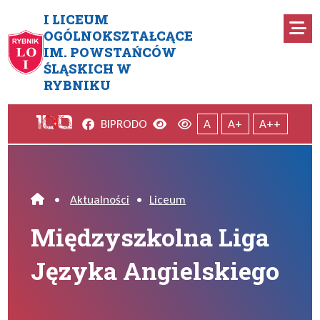
Przejdź do menu głównego
Przejdź do menu dodatkowego
Przejdź do treści
Mapa serwisu
I LICEUM
Ro
OGÓLNOKSZTAŁCĄCE
IM. POWSTAŃCÓW
Międzyszkolna Liga Języka A
ŚLĄSKICH W
RYBNIKU
Facebook
Wersja kontrastowa
Wersja domyślna
BIP
RODO
A
A+
A++
•
Aktualności
•
Liceum
Home
Międzyszkolna Liga
Języka Angielskiego