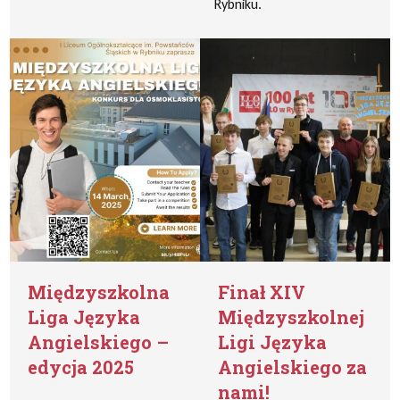
Rybniku.
Międzyszkolna
Finał XIV
Liga Języka
Międzyszkolnej
Angielskiego –
Ligi Języka
edycja 2025
Angielskiego za
nami!