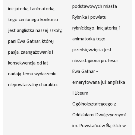
podstawowych miasta
inicjatorką i animatorką
Rybnika i powiatu
tego cenionego konkursu
rybnickiego. Inicjatorką i
jest anglistka naszej szkoły,
animatorką tego
pani Ewa Gatnar, której
przedsięwzięcia jest
pasja, zaangażowanie i
niezastąpiona profesor
konsekwencja od lat
Ewa Gatnar –
nadają temu wydarzeniu
emerytowana już anglistka
niepowtarzalny charakter.
I Liceum
Ogólnokształcącego z
Oddziałami Dwujęzycznymi
im. Powstańców Śląskich w