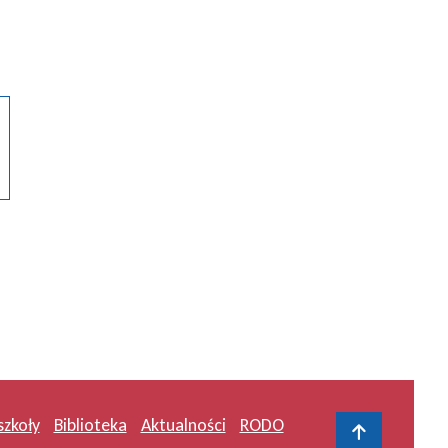
szkoły
Biblioteka
Aktualności
RODO
Do gór