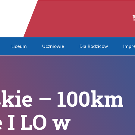
ulecie I LO w Rybniku!
Liceum
Uczniowie
Dla Rodziców
Impre
skie – 100km
e I LO w