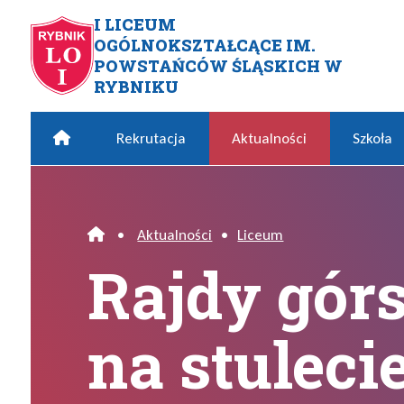
Przejdź do menu głównego
Przejdź do menu dodatkowego
Przejdź do treści
Mapa serwisu
I LICEUM
OGÓLNOKSZTAŁCĄCE IM.
Rajdy górskie – 100km na st
POWSTAŃCÓW ŚLĄSKICH W
RYBNIKU
Home
Rekrutacja
Aktualności
Szkoła
•
Aktualności
•
Liceum
Home
Rajdy gór
na stuleci