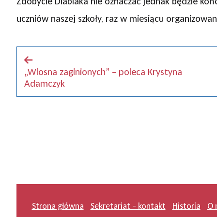
Zdobycie Diablaka nie oznaczać jednak będzie koń
uczniów naszej szkoły, raz w miesiącu organizowa
„Wiosna zaginionych” – poleca Krystyna
Adamczyk
Strona główna
Sekretariat – kontakt
Historia
O 