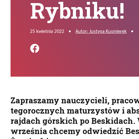
Rybniku!
25 kwietnia 2022
•
Autor: Justyna Kusmierek
•
Podziel się na FB
Zapraszamy nauczycieli, praco
tegorocznych maturzystów i ab
rajdach górskich po Beskidach. 
września chcemy odwiedzić Bes