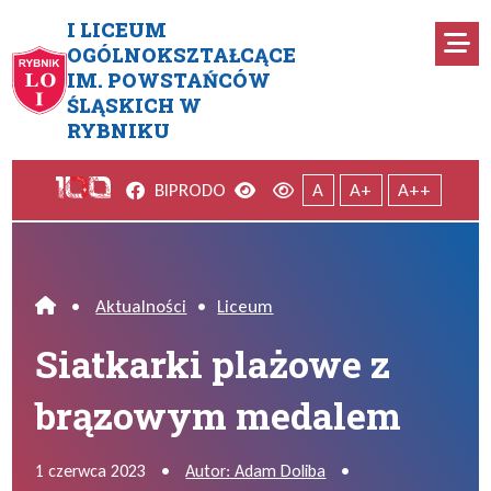
Przejdź do menu głównego
Przejdź do menu dodatkowego
Przejdź do treści
Mapa serwisu
I LICEUM
Ro
OGÓLNOKSZTAŁCĄCE
IM. POWSTAŃCÓW
Siatkarki plażowe z brązow
ŚLĄSKICH W
RYBNIKU
Facebook
Wersja kontrastowa
Wersja domyślna
BIP
RODO
A
A+
A++
•
Aktualności
•
Liceum
Home
Siatkarki plażowe z
brązowym medalem
1 czerwca 2023
•
Autor: Adam Doliba
•