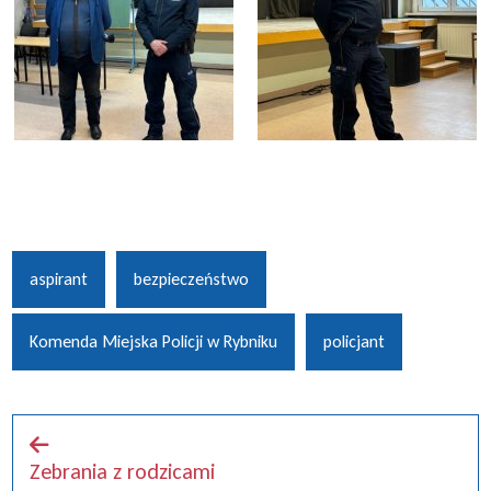
aspirant
bezpieczeństwo
Komenda Miejska Policji w Rybniku
policjant
Zebrania z rodzicami