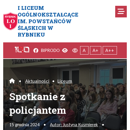
Przejdź do menu głównego
Przejdź do menu dodatkowego
Przejdź do treści
Mapa serwisu
I LICEUM
Ro
OGÓLNOKSZTAŁCĄCE
IM. POWSTAŃCÓW
Spotkanie z policjantem
ŚLĄSKICH W
RYBNIKU
Facebook
Wersja kontrastowa
Wersja domyślna
BIP
RODO
A
A+
A++
•
Aktualności
•
Liceum
Home
Spotkanie z
policjantem
15 grudnia 2024
•
Autor: Justyna Kusmierek
•