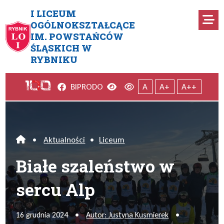
Przejdź do menu głównego
Przejdź do menu dodatkowego
Przejdź do treści
Mapa serwisu
I LICEUM
Ro
OGÓLNOKSZTAŁCĄCE
IM. POWSTAŃCÓW
Białe szaleństwo w sercu Alp
ŚLĄSKICH W
RYBNIKU
Facebook
Wersja kontrastowa
Wersja domyślna
BIP
RODO
A
A+
A++
•
Aktualności
•
Liceum
Home
Białe szaleństwo w
sercu Alp
16 grudnia 2024
•
Autor: Justyna Kusmierek
•