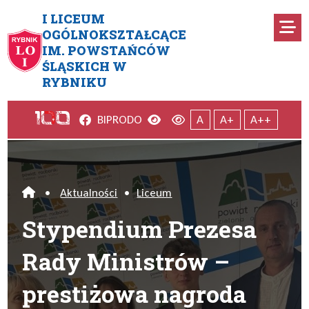
Przejdź do menu głównego
Przejdź do menu dodatkowego
Przejdź do treści
Mapa serwisu
I LICEUM
Ro
OGÓLNOKSZTAŁCĄCE
IM. POWSTAŃCÓW
Stypendium Prezesa Rady Min
ŚLĄSKICH W
RYBNIKU
Facebook
Wersja kontrastowa
Wersja domyślna
BIP
RODO
A
A+
A++
•
Aktualności
•
Liceum
Home
Stypendium Prezesa
Rady Ministrów –
prestiżowa nagroda