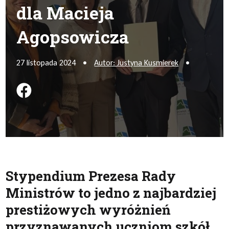
dla Macieja
Agopsowicza
27 listopada 2024
•
Autor: Justyna Kusmierek
•
Podziel się na FB
Stypendium Prezesa Rady
Ministrów to jedno z najbardziej
prestiżowych wyróżnień
przyznawanych uczniom szkół