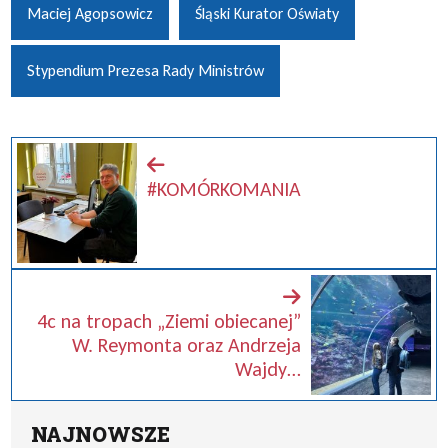
Maciej Agopsowicz
Śląski Kurator Oświaty
Stypendium Prezesa Rady Ministrów
#KOMÓRKOMANIA
4c na tropach „Ziemi obiecanej”
W. Reymonta oraz Andrzeja
Wajdy…
NAJNOWSZE