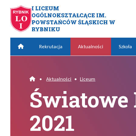
Przejdź do menu głównego
Przejdź do menu dodatkowego
Przejdź do treści
Mapa serwisu
I LICEUM
OGÓLNOKSZTAŁCĄCE IM.
Światowe Dni Origami 2021
POWSTAŃCÓW ŚLĄSKICH W
RYBNIKU
Home
Rekrutacja
Aktualności
Szkoła
•
Aktualności
•
Liceum
Home
Światowe 
2021