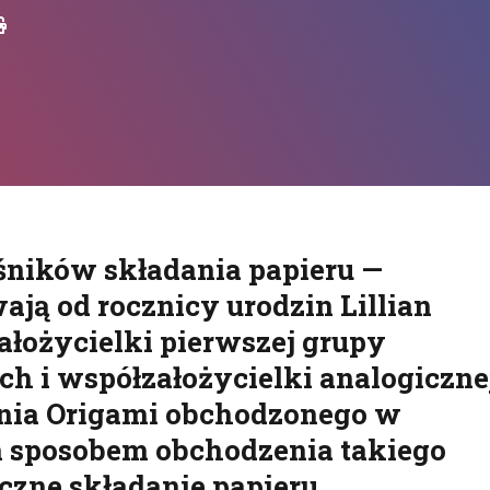
Drukuj
ośników składania papieru —
ają od rocznicy urodzin Lillian
ałożycielki pierwszej grupy
h i współzałożycielki analogiczne
Dnia Origami obchodzonego w
ym sposobem obchodzenia takiego
czne składanie papieru.