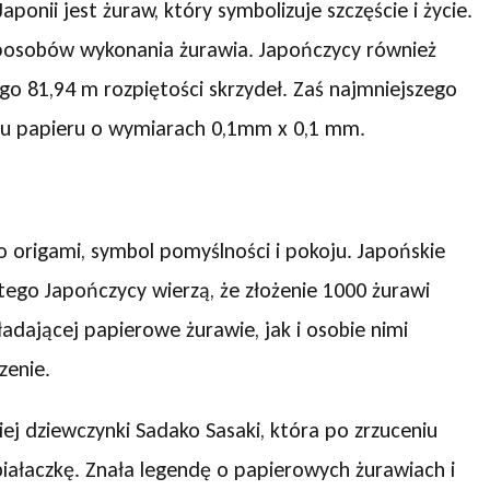
onii jest żuraw, który symbolizuje szczęście i życie.
sposobów wykonania żurawia. Japończycy również
go 81,94 m rozpiętości skrzydeł. Zaś najmniejszego
szu papieru o wymiarach 0,1mm x 0,1 mm.
go origami, symbol pomyślności i pokoju. Japońskie
atego Japończycy wierzą, że złożenie 1000 żurawi
ładającej papierowe żurawie, jak i osobie nimi
zenie.
kiej dziewczynki Sadako Sasaki, która po zrzuceniu
ałaczkę. Znała legendę o papierowych żurawiach i