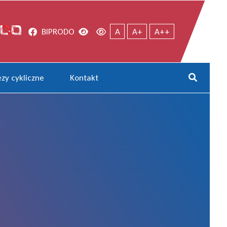
Facebook
Wersja kontrastowa
Wersja domyślna
BIP
RODO
A
A+
A++
zy cykliczne
Kontakt
Rozwi