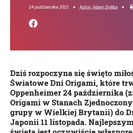
24 października 2021
•
Autor: Adam Doliba
•
Podziel się na FB
Dziś rozpoczyna się święto mił
Światowe Dni Origami, które trw
Oppenheimer 24 października (z
Origami w Stanach Zjednoczonyc
grupy w Wielkiej Brytanii) do 
Japonii 11 listopada. Najlepsz
święta jest oczywiście własnorę