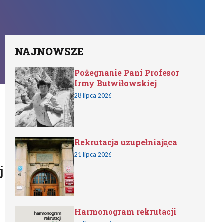
NAJNOWSZE
Pożegnanie Pani Profesor
Irmy Butwiłowskiej
28 lipca 2026
Rekrutacja uzupełniająca
21 lipca 2026
j
Harmonogram rekrutacji