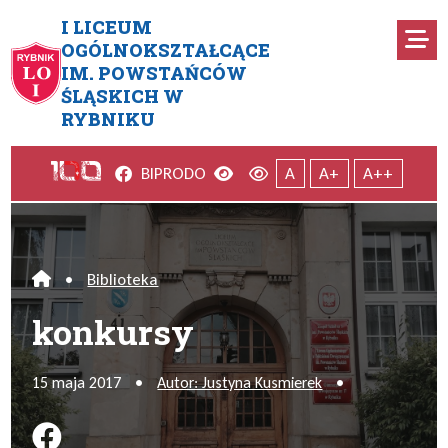
Przejdź do menu głównego
Przejdź do menu dodatkowego
Przejdź do treści
Mapa serwisu
I LICEUM
Ro
OGÓLNOKSZTAŁCĄCE
IM. POWSTAŃCÓW
konkursy
ŚLĄSKICH W
RYBNIKU
Facebook
Wersja kontrastowa
Wersja domyślna
BIP
RODO
A
A+
A++
•
Biblioteka
Home
konkursy
15 maja 2017
•
Autor: Justyna Kusmierek
•
Podziel się na FB