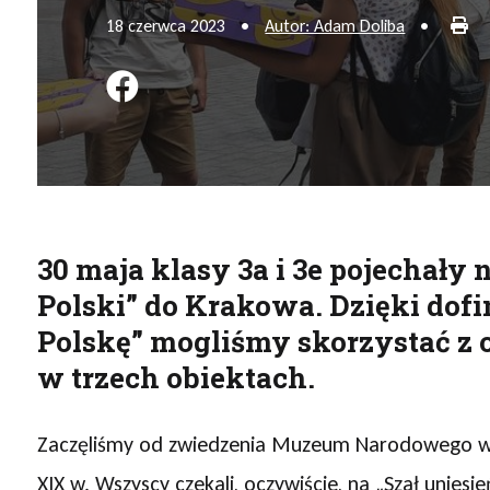
Dr
18 czerwca 2023
•
Autor: Adam Doliba
•
Podziel się na FB
30 maja klasy 3a i 3e pojechały
Polski” do Krakowa. Dzięki dof
Polskę” mogliśmy skorzystać z
w trzech obiektach.
Zaczęliśmy od zwiedzenia Muzeum Narodowego w Su
XIX w. Wszyscy czekali, oczywiście, na „Szał uni