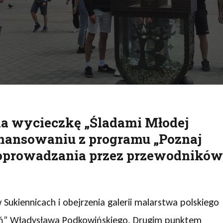
ukuj
 na wycieczkę „Śladami Młodej
inansowaniu z programu „Poznaj
 oprowadzania przez przewodników
kiennicach i obejrzenia galerii malarstwa polskiego
esień” Władysława Podkowińskiego. Drugim punktem