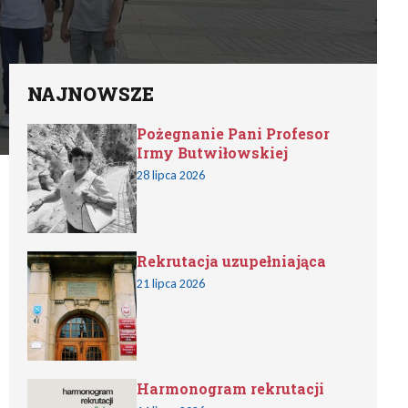
NAJNOWSZE
Pożegnanie Pani Profesor
Irmy Butwiłowskiej
28 lipca 2026
Rekrutacja uzupełniająca
21 lipca 2026
Harmonogram rekrutacji