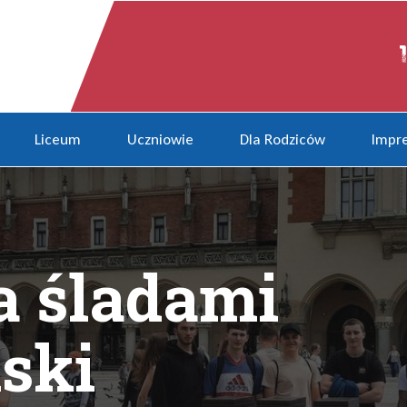
olski
Liceum
Uczniowie
Dla Rodziców
Impre
 śladami
lski