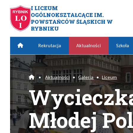
Przejdź do menu głównego
Przejdź do menu dodatkowego
Przejdź do treści
Mapa serwisu
I LICEUM
OGÓLNOKSZTAŁCĄCE IM.
Wycieczka śladami Młodej P
POWSTAŃCÓW ŚLĄSKICH W
RYBNIKU
Home
Rekrutacja
Aktualności
Szkoła
•
Aktualności
•
Galeria
•
Liceum
Home
Wycieczka
Młodej Po