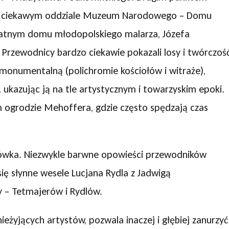
zo ciekawym oddziale Muzeum Narodowego – Domu
watnym domu młodopolskiego malarza, Józefa
 Przewodnicy bardzo ciekawie pokazali losy i twórczoś
 monumentalną (polichromie kościołów i witraże),
, ukazując ją na tle artystycznym i towarzyskim epoki.
ogrodzie Mehoffera, gdzie często spędzają czas
dlówka. Niezwykle barwne opowieści przewodników
się słynne wesele Lucjana Rydla z Jadwigą
y – Tetmajerów i Rydlów.
eżyjących artystów, pozwala inaczej i głębiej zanurzyć