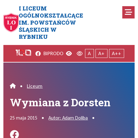
Przejdź do menu głównego
Przejdź do menu dodatkowego
Przejdź do treści
Mapa serwisu
I LICEUM
Ro
OGÓLNOKSZTAŁCĄCE
IM. POWSTAŃCÓW
Wymiana z Dorsten
ŚLĄSKICH W
RYBNIKU
Facebook
Wersja kontrastowa
Wersja domyślna
BIP
RODO
A
A+
A++
•
Liceum
Home
Wymiana z Dorsten
25 maja 2015
•
Autor: Adam Doliba
•
Podziel się na FB