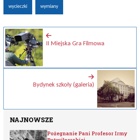
wycieczki
wymiany
II Miejska Gra Filmowa
Bydynek szkoły (galeria)
NAJNOWSZE
Pożegnanie Pani Profesor Irmy
Butwiłowskiej