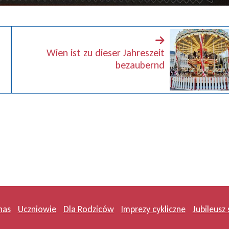
Wien ist zu dieser Jahreszeit
bezaubernd
nas
Uczniowie
Dla Rodziców
Imprezy cykliczne
Jubileusz 