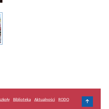
szkoły
Biblioteka
Aktualności
RODO
Do gór