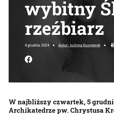
wybitny Ś
rzeźbiarz
4 grudnia 2024
•
Autor: Justyna Kusmierek
•
Podziel się na FB
W najbliższy czwartek, 5 grudnia
Archikatedrze pw. Chrystusa Kr