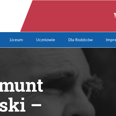
– wybitny Śląski rzeźbiarz
Liceum
Uczniowie
Dla Rodziców
Impre
gmunt
ski –