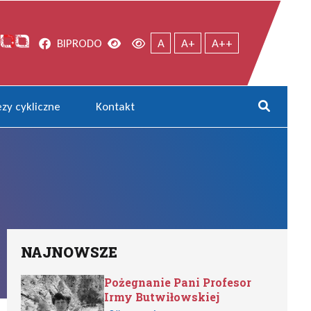
Facebook
Wersja kontrastowa
Wersja domyślna
BIP
RODO
A
A+
A++
zy cykliczne
Kontakt
Rozwi
NAJNOWSZE
Pożegnanie Pani Profesor
Irmy Butwiłowskiej