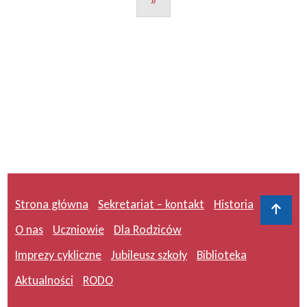
»
Strona główna
Sekretariat – kontakt
Historia
Do 
O nas
Uczniowie
Dla Rodziców
Imprezy cykliczne
Jubileusz szkoły
Biblioteka
Aktualności
RODO