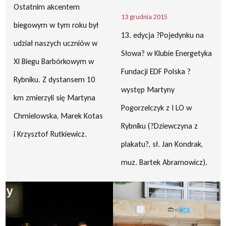
Ostatnim akcentem
13 grudnia 2015
biegowym w tym roku był
13. edycja ?Pojedynku na
udział naszych uczniów w
Słowa? w Klubie Energetyka
XI Biegu Barbórkowym w
Fundacji EDF Polska ?
Rybniku. Z dystansem 10
występ Martyny
km zmierzyli się Martyna
Pogorzelczyk z I LO w
Chmielowska, Marek Kotas
Rybniku (?Dziewczyna z
i Krzysztof Rutkiewicz.
plakatu?, sł. Jan Kondrak,
muz. Bartek Abramowicz).