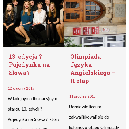
13. edycja ?
Olimpiada
Pojedynku na
Języka
Słowa?
Angielskiego –
II etap
12 grudnia 2015
11 grudnia 2015
W kolejnym eliminacyjnym
Uczniowie liceum
starciu 13. edycji ?
zakwalifikowali się do
Pojedynku na Słowa?, który
kolejnego etapu Olimpiady