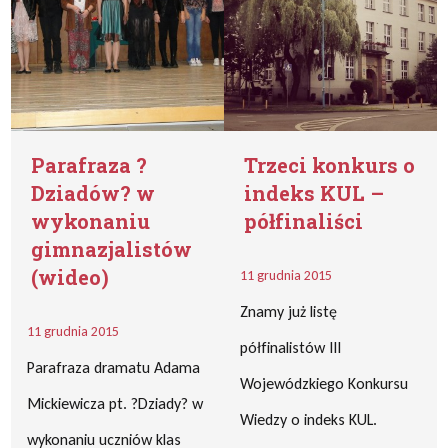
Parafraza ?
Trzeci konkurs o
Dziadów? w
indeks KUL –
wykonaniu
półfinaliści
gimnazjalistów
(wideo)
11 grudnia 2015
Znamy już listę
11 grudnia 2015
półfinalistów III
Parafraza dramatu Adama
Wojewódzkiego Konkursu
Mickiewicza pt. ?Dziady? w
Wiedzy o indeks KUL.
wykonaniu uczniów klas