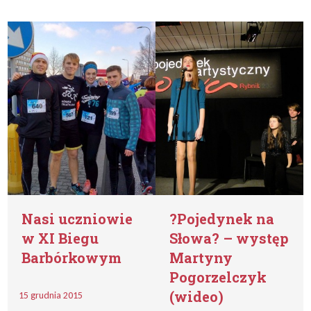
Nasi uczniowie
?Pojedynek na
w XI Biegu
Słowa? – występ
Barbórkowym
Martyny
Pogorzelczyk
(wideo)
15 grudnia 2015