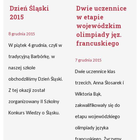
Dzień Śląski
Dwie uczennice
2015
w etapie
wojewódzkim
olimpiady jęz.
8 grudnia 2015
francuskiego
W piątek 4 grudnia, czyli w
tradycyjną Barbórkę, w
7 grudnia 2015
naszej szkole
Dwie uczennice klas
obchodziliśmy Dzień Śląski.
trzecich, Anna Ślosarek i
Z tej okazji został
Wiktoria Bąk,
zorganizowany II Szkolny
zakwalifikowały się do
Konkurs Wiedzy o Śląsku.
etapu wojewódzkiego
olimpiady języka
francuskiego. Życzymy