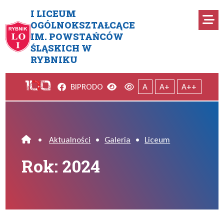
Przejdź do menu głównego
Przejdź do menu dodatkowego
Przejdź do treści
Mapa serwisu
I LICEUM
Ro
OGÓLNOKSZTAŁCĄCE
IM. POWSTAŃCÓW
ŚLĄSKICH W
RYBNIKU
Facebook
Wersja kontrastowa
Wersja domyślna
BIP
RODO
A
A+
A++
•
Aktualności
•
Galeria
•
Liceum
Home
Rok:
2024