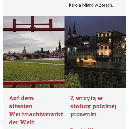
Karola Miarki w Żorach.
Auf dem
Z wizytą w
ältesten
stolicy polskiej
Weihnachtsmarkt
piosenki
der Welt