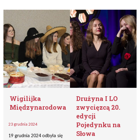
Wigilijka
Drużyna I LO
Międzynarodowa
zwycięzcą 20.
edycji
Pojedynku na
23 grudnia 2024
Słowa
19 grudnia 2024 odbyła się