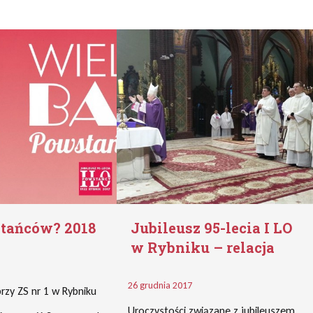
tańców? 2018
Jubileusz 95-lecia I LO
w Rybniku – relacja
26 grudnia 2017
rzy ZS nr 1 w Rybniku
Uroczystości związane z jubileuszem