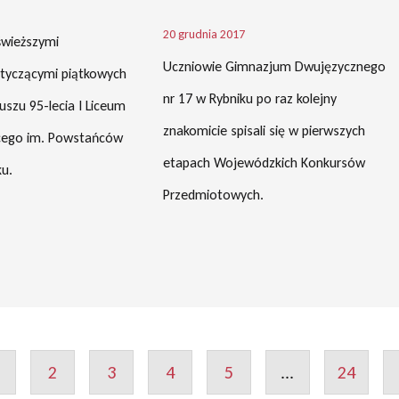
20 grudnia 2017
świeższymi
Uczniowie Gimnazjum Dwujęzycznego
tyczącymi piątkowych
nr 17 w Rybniku po raz kolejny
uszu 95-lecia I Liceum
znakomicie spisali się w pierwszych
cego im. Powstańców
etapach Wojewódzkich Konkursów
ku.
Przedmiotowych.
2
3
4
5
...
24