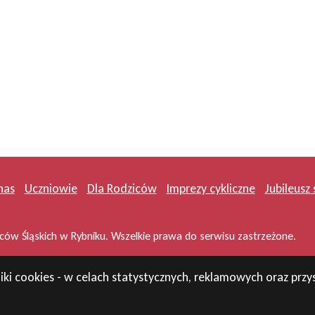
nas
Uczniowie
Dla Rodziców
Imprezy cykliczne
Jubileusz 
ów Śląskich w Rybniku. Wszelkie prawa do serwisu zastrzeżone.
iki cookies - w celach statystycznych, reklamowych oraz pr