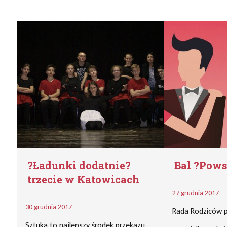
?Ładunki dodatnie?
Bal ?Pows
trzecie w Katowicach
27 grudnia 2017
30 grudnia 2017
Rada Rodziców p
Sztuka to najlepszy środek przekazu.