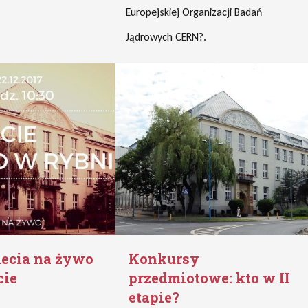
Europejskiej Organizacji Badań
Jądrowych CERN?.
-lecia na żywo
Konkursy
cie
przedmiotowe: kto w II
etapie?