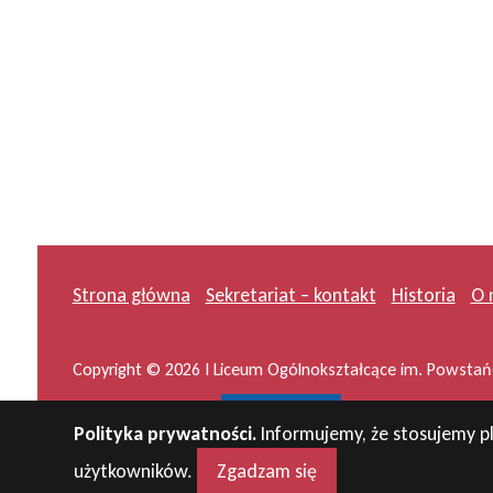
Strona główna
Sekretariat – kontakt
Historia
O 
Copyright © 2026 I Liceum Ogólnokształcące im. Powstańc
Projekt i wykonanie:
masideas.pl
Polityka prywatności.
Informujemy, że stosujemy pl
użytkowników.
Zgadzam się