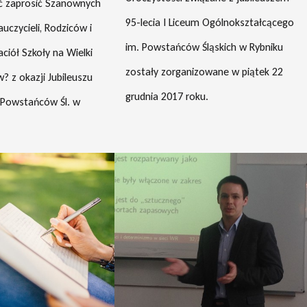
ć zaprosić Szanownych
95-lecia I Liceum Ogólnokształcącego
czycieli, Rodziców i
im. Powstańców Śląskich w Rybniku
aciół Szkoły na Wielki
zostały zorganizowane w piątek 22
? z okazji Jubileuszu
grudnia 2017 roku.
. Powstańców Śl. w