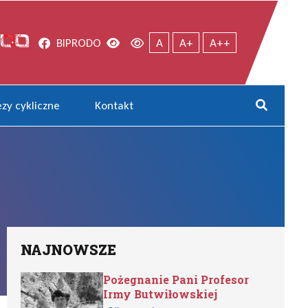
Facebook
Wersja kontrastowa
Wersja domyślna
BIP
RODO
A
A+
A++
zy cykliczne
Kontakt
Rozwi
NAJNOWSZE
Pożegnanie Pani Profesor
Irmy Butwiłowskiej