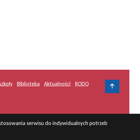
szkoły
Biblioteka
Aktualności
RODO
Do gór
zystosowania serwisu do indywidualnych potrzeb