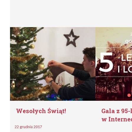
Wesołych Świąt!
Gala z 95
w Interne
22 grudnia 2017