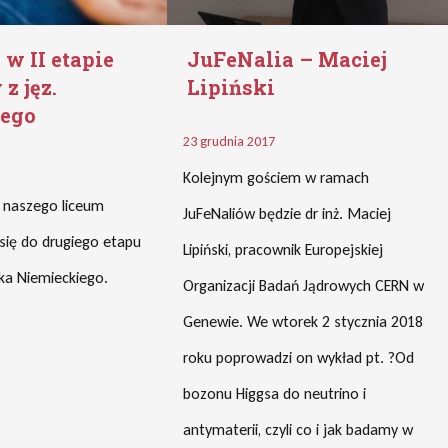
 w II etapie
JuFeNalia – Maciej
z jęz.
Lipiński
iego
23 grudnia 2017
Kolejnym gościem w ramach
 naszego liceum
JuFeNaliów będzie dr inż. Maciej
 się do drugiego etapu
Lipiński, pracownik Europejskiej
yka Niemieckiego.
Organizacji Badań Jądrowych CERN w
Genewie. We wtorek 2 stycznia 2018
roku poprowadzi on wykład pt. ?Od
bozonu Higgsa do neutrino i
antymaterii, czyli co i jak badamy w