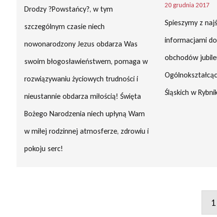
20 grudnia 2017
Drodzy ?Powstańcy?, w tym
Spieszymy z naj
szczególnym czasie niech
informacjami do
nowonarodzony Jezus obdarza Was
obchodów jubile
swoim błogosławieństwem, pomaga w
Ogólnokształcą
rozwiązywaniu życiowych trudności i
Śląskich w Rybni
nieustannie obdarza miłością! Święta
Bożego Narodzenia niech upłyną Wam
w miłej rodzinnej atmosferze, zdrowiu i
pokoju serc!
1