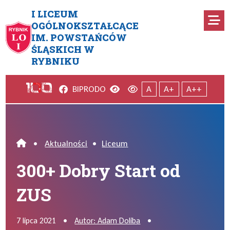
Przejdź do menu głównego
Przejdź do menu dodatkowego
Przejdź do treści
Mapa serwisu
I LICEUM
Ro
OGÓLNOKSZTAŁCĄCE
IM. POWSTAŃCÓW
300+ Dobry Start od ZUS
ŚLĄSKICH W
RYBNIKU
Facebook
Wersja kontrastowa
Wersja domyślna
BIP
RODO
A
A+
A++
•
Aktualności
•
Liceum
Home
300+ Dobry Start od
ZUS
7 lipca 2021
•
Autor: Adam Doliba
•