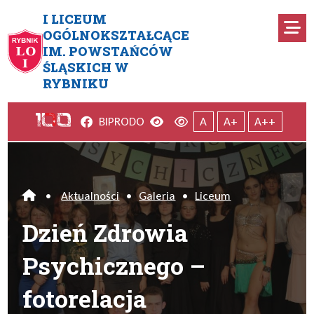
Przejdź do menu głównego
Przejdź do menu dodatkowego
Przejdź do treści
Mapa serwisu
I LICEUM
Ro
OGÓLNOKSZTAŁCĄCE
IM. POWSTAŃCÓW
Dzień Zdrowia Psychicznego –
ŚLĄSKICH W
RYBNIKU
Facebook
Wersja kontrastowa
Wersja domyślna
BIP
RODO
A
A+
A++
•
Aktualności
•
Galeria
•
Liceum
Home
Dzień Zdrowia
Psychicznego –
fotorelacja