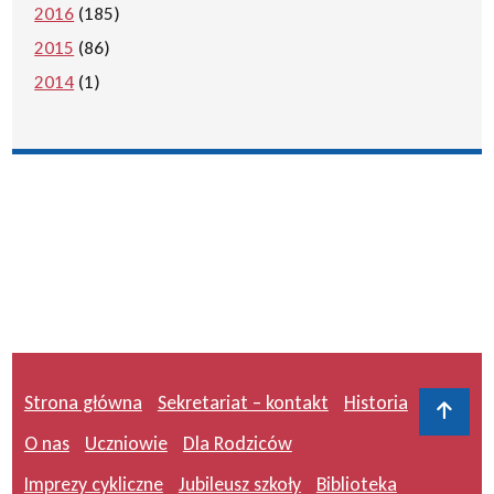
2016
(185)
2015
(86)
2014
(1)
Strona główna
Sekretariat – kontakt
Historia
Do 
O nas
Uczniowie
Dla Rodziców
Imprezy cykliczne
Jubileusz szkoły
Biblioteka