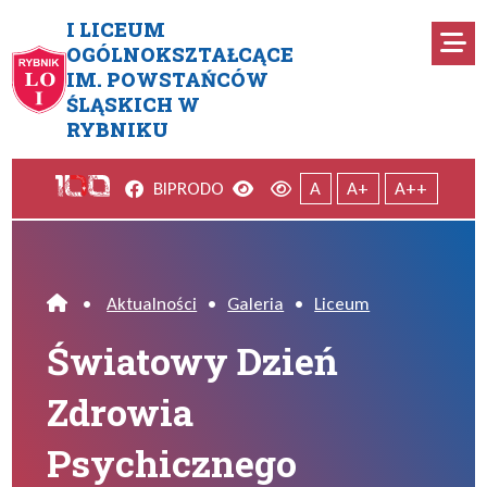
Przejdź do menu głównego
Przejdź do menu dodatkowego
Przejdź do treści
Mapa serwisu
I LICEUM
Ro
OGÓLNOKSZTAŁCĄCE
IM. POWSTAŃCÓW
Światowy Dzień Zdrowia Psy
ŚLĄSKICH W
RYBNIKU
Facebook
Wersja kontrastowa
Wersja domyślna
BIP
RODO
A
A+
A++
•
Aktualności
•
Galeria
•
Liceum
Home
Światowy Dzień
Zdrowia
Psychicznego